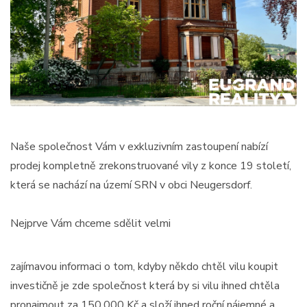
Naše společnost Vám v exkluzivním zastoupení nabízí
prodej kompletně zrekonstruované vily z konce 19 století,
která se nachází na území SRN v obci Neugersdorf.
Nejprve Vám chceme sdělit velmi
zajímavou informaci o tom, kdyby někdo chtěl vilu koupit
investičně je zde společnost která by si vilu ihned chtěla
pronajmout za 150.000 Kč a složí ihned roční nájemné a