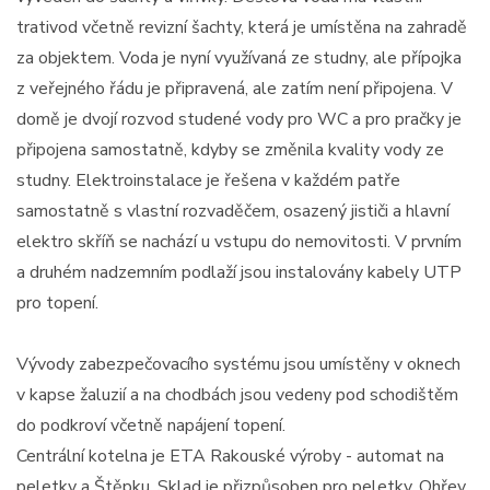
trativod včetně revizní šachty, která je umístěna na zahradě
za objektem. Voda je nyní využívaná ze studny, ale přípojka
z veřejného řádu je připravená, ale zatím není připojena. V
domě je dvojí rozvod studené vody pro WC a pro pračky je
připojena samostatně, kdyby se změnila kvality vody ze
studny. Elektroinstalace je řešena v každém patře
samostatně s vlastní rozvaděčem, osazený jističi a hlavní
elektro skříň se nachází u vstupu do nemovitosti. V prvním
a druhém nadzemním podlaží jsou instalovány kabely UTP
pro topení.
Vývody zabezpečovacího systému jsou umístěny v oknech
v kapse žaluzií a na chodbách jsou vedeny pod schodištěm
do podkroví včetně napájení topení.
Centrální kotelna je ETA Rakouské výroby - automat na
peletky a Štěpku. Sklad je přizpůsoben pro peletky. Ohřev