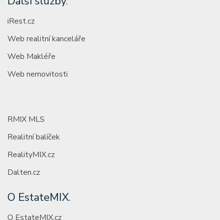
Další služby
.
iRest.cz
Web realitní kanceláře
Web Makléře
Web nemovitosti
RMIX MLS
Realitní balíček
RealityMIX.cz
Dalten.cz
O EstateMIX
.
O EstateMIX.cz