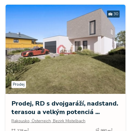
30
Prodej
Prodej, RD s dvojgaráží, nadstand.
terasou a velkým potenciá ...
Rakousko, Österreich, Bezirk Mistelbach
2
2
228 m
980 m