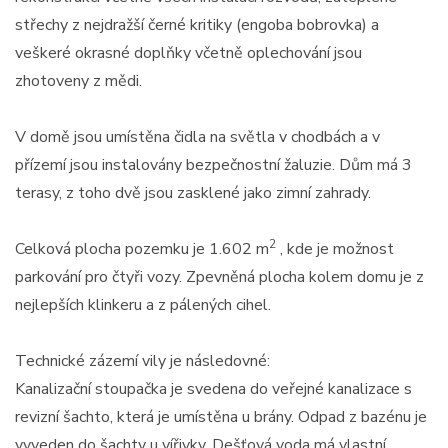
střechy z nejdražší černé kritiky (engoba bobrovka) a
veškeré okrasné doplňky včetně oplechování jsou
zhotoveny z mědi.
V domě jsou umístěna čidla na světla v chodbách a v
přízemí jsou instalovány bezpečnostní žaluzie. Dům má 3
terasy, z toho dvě jsou zasklené jako zimní zahrady.
2
Celková plocha pozemku je 1.602 m
, kde je možnost
parkování pro čtyři vozy. Zpevněná plocha kolem domu je z
nejlepších klinkeru a z pálených cihel.
Technické zázemí vily je následovné:
Kanalizační stoupačka je svedena do veřejné kanalizace s
revizní šachto, která je umístěna u brány. Odpad z bazénu je
vyveden do šachty u vířivky. Dešťová voda má vlastní