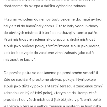
dostaneme do sklepa a dalším východ na zahradu.
Hlavním vchodem do nemovitosti vejdeme do, malé uvítací
haly a z ní do hlavní haly domu. Z této haly vedou vchody
do obytných místnosti, které se nacházejí v tomto patře.
První místnost je vedena jako pracovna, druhá místnost
slouží jako obývací pokoj, třetí místnost slouží jako jídelna,
ze které se vejde do zasklené zimní zahrady, jako další
místností je kuchyň.
Do prvního patra se dostaneme po prostorném schodišti.
Zde se nachází 4 prostorné obývací pokoje. Nyní pokoje
slouží jako dětský pokoj s vlastní terasou a zasklenou zimní
zahradou, druhý dětský pokoj, kterým se dá i kompletně
procházet do všech místností (taktéž jako v přízemí), poté
je ložnice, která je s velkou terasou a poslední je hostinský