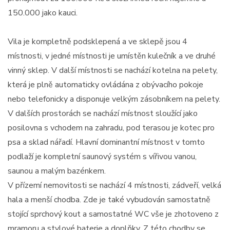
150.000 jako kauci.
Vila je kompletně podsklepená a ve sklepě jsou 4
místnosti, v jedné místnosti je umístěn kulečník a ve druhé
vinný sklep. V další místnosti se nachází kotelna na pelety,
která je plně automaticky ovládána z obývacího pokoje
nebo telefonicky a disponuje velkým zásobníkem na pelety.
V dalších prostorách se nachází místnost sloužící jako
posilovna s vchodem na zahradu, pod terasou je kotec pro
psa a sklad nářadí. Hlavní dominantní místnost v tomto
podlaží je kompletní saunový systém s vířivou vanou,
saunou a malým bazénkem.
V přízemí nemovitosti se nachází 4 místnosti, zádveří, velká
hala a menší chodba. Zde je také vybudován samostatně
stojící sprchový kout a samostatné WC vše je zhotoveno z
mramoru a stylové baterie a doplňky. Z této chodby se