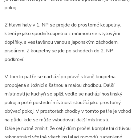
pokoj.
Z hlavní haly v 1. NP se projde do prostorné koupelny,
která je jako spodní koupelna z mramoru se stylovými
doplňky, s vestavěnou vanou s japonským záchodem,
pisoárem. Z koupelny se jde po schodech do 2. NP
podkroví.
V tomto patře se nachází po pravé straně koupelna
propojená s ložnicí s šatnou a malou chodbou. Další
místností je kuchyň se spíží, vedle se nachází hostinský
pokoj a poté poslední místnost sloužící jako prostorný
obývací pokoj. V prostorách chodby v tomto patře je vchod
na půdu, kde se může vybudovat další místnosti.
Dále je nutné zmínit, že celý dům prošel kompletní citlivou
rekonstrukcí včetně všech instalací rozvodů, zateplené