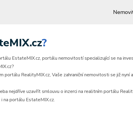
Nemovit
ateMIX.cz
?
tálu EstateMIX.cz, portálu nemovitostí specializující se na inve
yMIX.cz?
tním portálu RealityMIX.cz, Vaše zahraniční nemovitosti se již nyní
eba nejdříve uzavřít smlouvu o inzerci na realitním portálu Reali
i na portálu EstateMIX.cz.