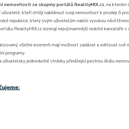
ní nemovitosti ze skupiny portálů RealityMIX.cz
, na kterém
í uživatelé, kteří chtějí nabídnout svoji nemovitost k prodeji či pr
 České republice, který svým uživatelům nabízí vysokou návštěvn
portálu RealityMIX.cz inzerují nejvýznamnější realitní kanceláře 
lizovaný, všichni inzerenti mají možnost zadávat a editovat své 
tní programy.
 uživatelsky jednoduché stránky přinášející pestrou škálu nemov
učujeme
: