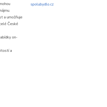
 mohou
spolubydlo.cz
onájmu.
ost a umožňuje
z celé České
nabídky on-
itostí a