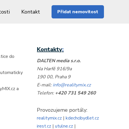
osti
Kontakt
Přidat nemovitost
Kontakty
:
stice do
DALTEN media s.r.o.
Na Harfě 916/9a
 automaticky
190 00, Praha 9
E-mail:
info@realitymix.cz
tyMIX.cz a
Telefon:
+420 731 549 260
Provozujeme portály:
realitymix.cz
|
kdechcibydlet.cz
irest.cz
|
utulne.cz
|