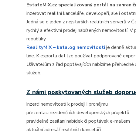
EstateMIX.cz specializovaný portál na zahranič
inzerovat realitní kanceláře, developeři, ale i ostatn
Jedná se o jeden z nejstarších realitních serverů v
rychlý a efektivní prodej nabízených nemovitostí. V 
republiky.
RealityMIX – katalog nemovitostí
je denně aktua
line. K exportu dat lze používat podporované expor
Uživatelům z řad poptávajících nabízíme přehledné a
služeb.
Z námi poskytovaných služeb dopor
inzerci nemovitostí k prodeji i pronájmu
prezentaci rezidenčních developerských projektů
pravidelné zasílání nabídek či poptávek e-mailem
aktuální adresář realitních kanceláří