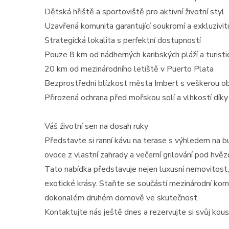
Dětská hřiště a sportoviště pro aktivní životní styl
Uzavřená komunita garantující soukromí a exkluzivit
Strategická lokalita s perfektní dostupností
Pouze 8 km od nádherných karibských pláží a turisti
20 km od mezinárodního letiště v Puerto Plata
Bezprostřední blízkost města Imbert s veškerou o
Přirozená ochrana před mořskou solí a vlhkostí dík
Váš životní sen na dosah ruky
Představte si ranní kávu na terase s výhledem na bu
ovoce z vlastní zahrady a večerní grilování pod hvě
Tato nabídka představuje nejen luxusní nemovitost, a
exotické krásy. Staňte se součástí mezinárodní kom
dokonalém druhém domově ve skutečnost.
Kontaktujte nás ještě dnes a rezervujte si svůj kou