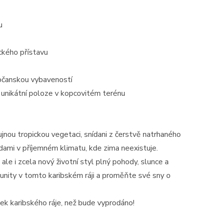
u
ckého přístavu
bčanskou vybaveností
y unikátní poloze v kopcovitém terénu
jnou tropickou vegetaci, snídani z čerstvě natrhaného
zdami v příjemném klimatu, kde zima neexistuje.
le i zcela nový životní styl plný pohody, slunce a
unity v tomto karibském ráji a proměňte své sny o
sek karibského ráje, než bude vyprodáno!