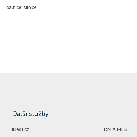
dálnice; silnice
tost)
Cena: 6 000 000 Kč
(za nemovitost)
Další služby
.
iRest.cz
RMIX MLS