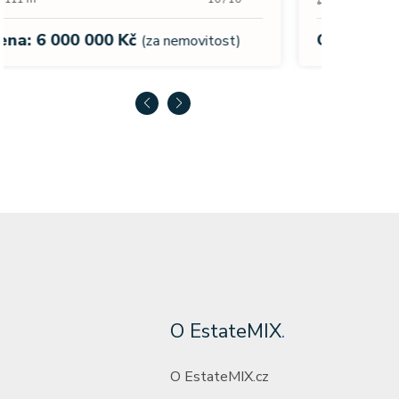
Cena:
Cena: 13 990 000 Kč
(za nemovitost)
O EstateMIX
.
O EstateMIX.cz