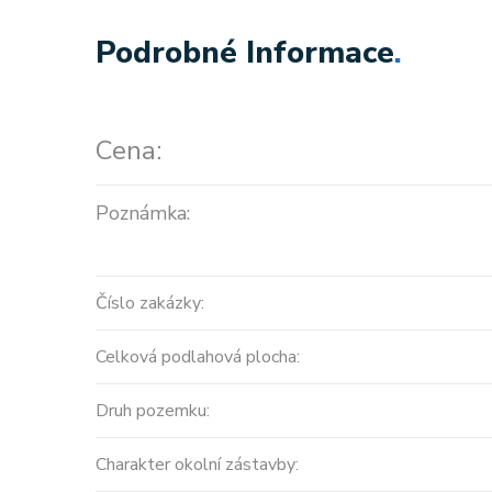
Podrobné Informace
.
Cena:
Poznámka:
Prodej
Číslo zakázky:
MODERNÍ APARTMÁNY
Celková podlahová plocha:
velikosti 416m2 + terasa
střecha ...
Druh pozemku:
Španělsko, Valencian Community
Charakter okolní zástavby:
2
0 m