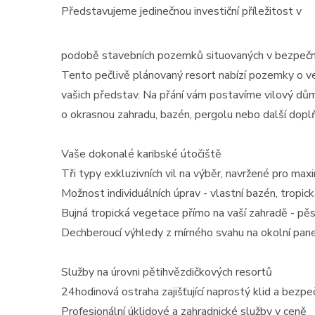
Představujeme jedinečnou investiční příležitost v
podobě stavebních pozemků situovaných v bezpeč
Tento pečlivě plánovaný resort nabízí pozemky o vel
vašich představ. Na přání vám postavíme vilový d
o okrasnou zahradu, bazén, pergolu nebo další dopl
Vaše dokonalé karibské útočiště
Tři typy exkluzivních vil na výběr, navržené pro ma
Možnost individuálních úprav - vlastní bazén, tropick
Bujná tropická vegetace přímo na vaší zahradě - pěs
Dechberoucí výhledy z mírného svahu na okolní pan
Služby na úrovni pětihvězdičkových resortů
24hodinová ostraha zajišťující naprostý klid a bezpe
Profesionální úklidové a zahradnické služby v ceně