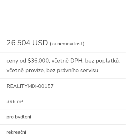
17
16
01
26 504 USD
(za nemovitost)
ceny od $36.000, včetně DPH, bez poplatků,
včetně provize, bez právního servisu
Prodej
REALITYMIX-00157
 o
Střešní apartmán s
396 m²
 -
obrovským potenciálem —
pro bydlení
111m² s terasou 29 ...
Albánie, Durrës County
rekreační
2
111 m
10 / 10