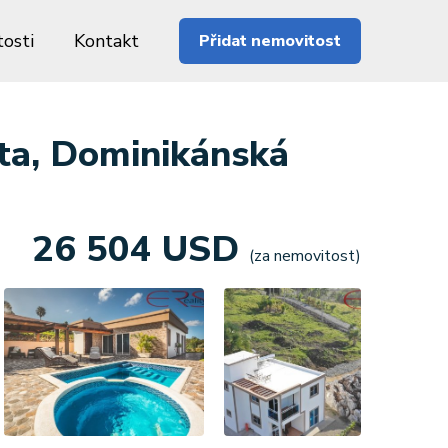
osti
Kontakt
Přidat nemovitost
ata, Dominikánská
26 504 USD
(za nemovitost)