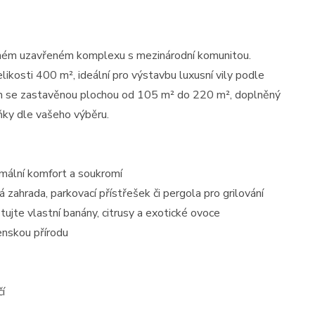
ném uzavřeném komplexu s mezinárodní komunitou.
ikosti 400 m², ideální pro výstavbu luxusní vily podle
ům se zastavěnou plochou od 105 m² do 220 m², doplněný
ňky dle vašeho výběru.
ximální komfort a soukromí
á zahrada, parkovací přístřešek či pergola pro grilování
tujte vlastní banány, citrusy a exotické ovoce
enskou přírodu
čí