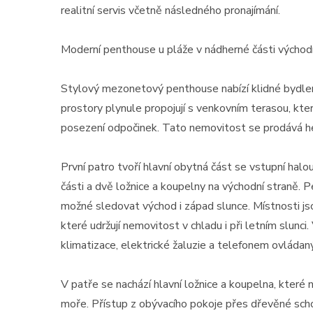
realitní servis včetně následného pronajímání.
Moderní penthouse u pláže v nádherné části východn
Stylový mezonetový penthouse nabízí klidné bydle
prostory plynule propojují s venkovním terasou, kte
posezení odpočinek. Tato nemovitost se prodává hezk
První patro tvoří hlavní obytná část se vstupní hal
části a dvě ložnice a koupelny na východní straně. 
možné sledovat východ i západ slunce. Místnosti js
které udržují nemovitost v chladu i při letním slunci
klimatizace, elektrické žaluzie a telefonem ovládan
V patře se nachází hlavní ložnice a koupelna, které 
moře. Přístup z obývacího pokoje přes dřevěné scho