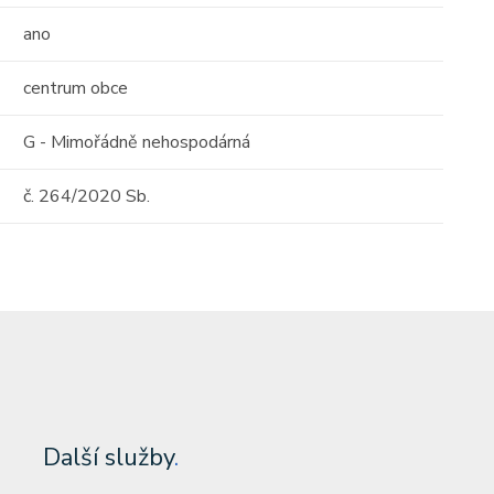
Albánie, Durrës County
ano
2
111 m
10 / 10
centrum obce
tost)
Cena: 6 000 000 Kč
(za nemovitost)
G - Mimořádně nehospodárná
č. 264/2020 Sb.
Další služby
.