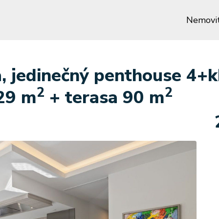
Nemovit
, jedinečný penthouse 4+kk
2
2
129 m
+ terasa 90 m