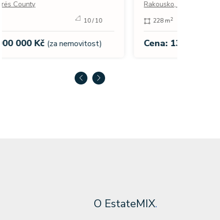
Španěls
Rakousko, Österreich, Bezirk Mistelbach
271 
2
2
228 m
980 m
Cena:
Cena: 13 990 000 Kč
(za nemovitost)
O EstateMIX
.