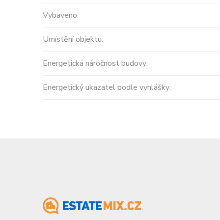
Španělsko, Valencian Community
Vybaveno:
2
0 m
Cena: 14 450 000 Kč
Umístění objektu:
(za nemovi
Energetická náročnost budovy:
Energetický ukazatel podle vyhlášky: