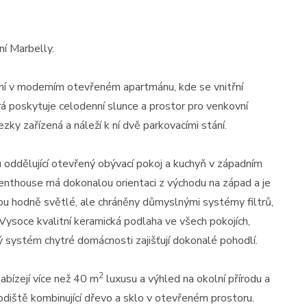
í Marbelly.
ní v moderním otevřeném apartmánu, kde se vnitřní
rá poskytuje celodenní slunce a prostor pro venkovní
y zařízená a náleží k ní dvě parkovacími stání.
ou oddělující otevřený obývací pokoj a kuchyň v západním
Penthouse má dokonalou orientaci z východu na západ a je
ou hodně světlé, ale chráněny důmyslnými systémy filtrů,
. Vysoce kvalitní keramická podlaha ve všech pokojích,
ý systém chytré domácnosti zajišťují dokonalé pohodlí.
2
nabízejí více než 40 m
luxusu a výhled na okolní přírodu a
diště kombinující dřevo a sklo v otevřeném prostoru.