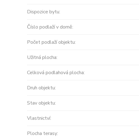
Dispozice bytu:
Číslo podlaží v domě:
Počet podlaží objektu:
Užitná plocha:
Celková podlahová plocha:
Druh objektu:
Prodej
Stav objektu:
MODERNÍ APARTMÁNY
Vlastnictví:
velikosti 416m2 + terasa
střecha ...
Plocha terasy: