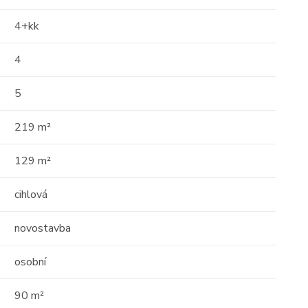
4+kk
4
17
16
5
01
219 m²
129 m²
cihlová
Prodej
novostavba
 o
Střešní apartmán s
osobní
 -
obrovským potenciálem —
111m² s terasou 29 ...
90 m²