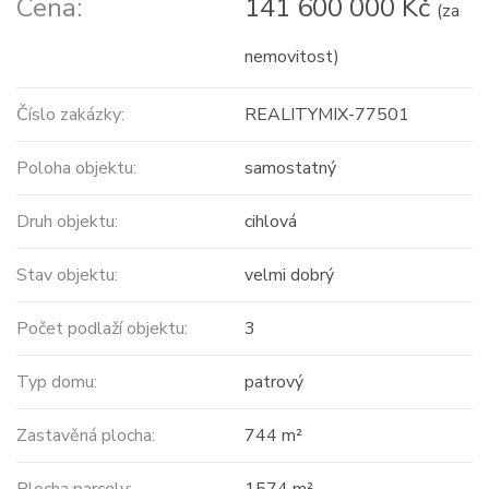
Cena:
141 600 000 Kč
(za
nemovitost)
Číslo zakázky:
REALITYMIX-77501
Poloha objektu:
samostatný
Druh objektu:
cihlová
Stav objektu:
velmi dobrý
Počet podlaží objektu:
3
Typ domu:
patrový
Zastavěná plocha:
744 m²