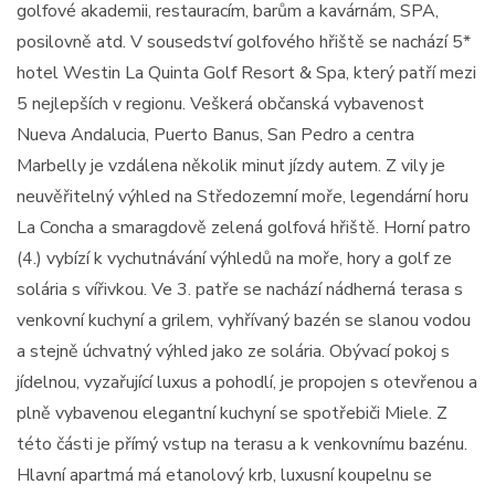
golfové akademii, restauracím, barům a kavárnám, SPA,
posilovně atd. V sousedství golfového hřiště se nachází 5*
hotel Westin La Quinta Golf Resort & Spa, který patří mezi
5 nejlepších v regionu. Veškerá občanská vybavenost
Nueva Andalucia, Puerto Banus, San Pedro a centra
Marbelly je vzdálena několik minut jízdy autem. Z vily je
neuvěřitelný výhled na Středozemní moře, legendární horu
La Concha a smaragdově zelená golfová hřiště. Horní patro
(4.) vybízí k vychutnávání výhledů na moře, hory a golf ze
solária s vířivkou. Ve 3. patře se nachází nádherná terasa s
venkovní kuchyní a grilem, vyhřívaný bazén se slanou vodou
a stejně úchvatný výhled jako ze solária. Obývací pokoj s
jídelnou, vyzařující luxus a pohodlí, je propojen s otevřenou a
plně vybavenou elegantní kuchyní se spotřebiči Miele. Z
této části je přímý vstup na terasu a k venkovnímu bazénu.
Hlavní apartmá má etanolový krb, luxusní koupelnu se