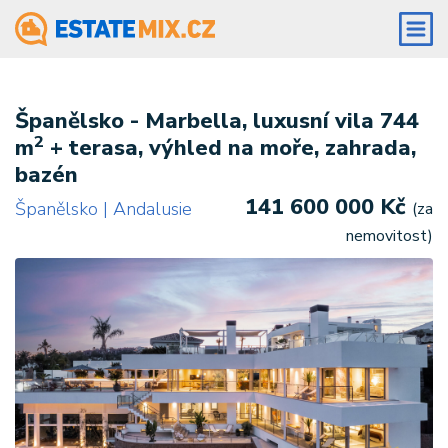
Španělsko - Marbella, luxusní vila 744
2
m
+ terasa, výhled na moře, zahrada,
bazén
141 600 000 Kč
Španělsko | Andalusie
(za
nemovitost)