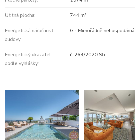
Plocha parcely:
1574 m²
Užitná plocha:
744 m²
Energetická náročnost
G - Mimořádně nehospodárná
budovy:
Energetický ukazatel
č. 264/2020 Sb.
podle vyhlášky: