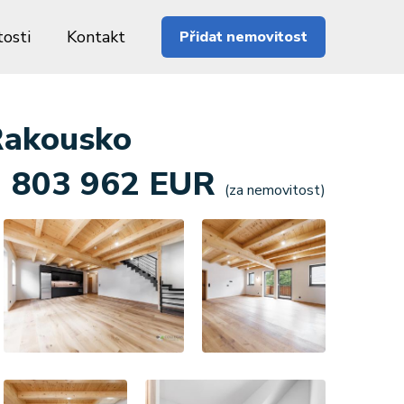
osti
Kontakt
Přidat nemovitost
Rakousko
803 962 EUR
(za nemovitost)