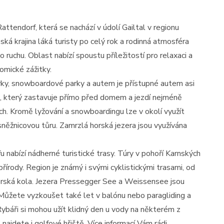
endorf, která se nachází v údolí Gailtal v regionu
pská krajina láká turisty po celý rok a rodinná atmosféra
o ruchu. Oblast nabízí spoustu příležitostí pro relaxaci a
nomické zážitky.
vky, snowboardové parky a autem je přístupné autem asi
s, který zastavuje přímo před domem a jezdí nejméně
ch. Kromě lyžování a snowboardingu lze v okolí využít
sněžnicovou tůru. Zamrzlá horská jezera jsou využívána
fu nabízí nádherné turistické trasy. Túry v pohoří Karnských
přírody. Region je známý i svými cyklistickými trasami, od
orská kola. Jezera Pressegger See a Weissensee jsou
. Můžete vyzkoušet také let v balónu nebo paragliding a
Rybáři si mohou užít klidný den u vody na některém z
najdete i golfové hřiště. Více informací Vám rádi