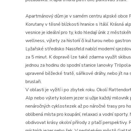
Apartmánový dům je v samém centru alpské obce Ratt
Korutany v těsné blízkosti hranice s Itálií. Krásná al
vesnice je ideální pro ty, kdo hledají únik z městskéh
wellness, výlety za historií či kulturou nebo gastro
Lyžařské středisko Nassfeld nabízí moderní sjezdo
za 5 minut. K dopravě lze také zdarma využít skibu
jednou za hodinu do spodní stanice lanovky Tröpola
upravené běžecké tratě, sáňkové dráhy, nebo jít na 
bruslaři.
V oblasti je vyžití i po zbytek roku. Okolí Rattendor
Alp nebo výlety kolem jezer si užije každý milovník 
nenáročných cyklostezek až po náročné trasy pro h
oblíbená místa pro koupání, relaxaci a vodní sporty
obdivovat krásy okolní přírody z ptačí perspektivy. 
místních jezer nebo řek. V nedalekém městě Gailtal 