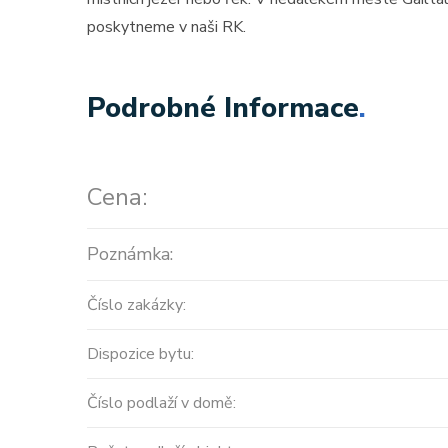
poskytneme v naši RK.
Podrobné Informace
.
Cena:
Prodej
Poznámka:
MODERNÍ APARTMÁNY
Číslo zakázky:
velikosti 416m2 + terasa
Dispozice bytu:
střecha ...
Španělsko, Valencian Community
Číslo podlaží v domě:
2
0 m