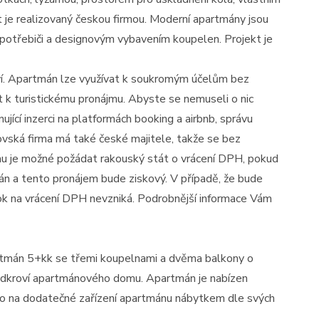
 je realizovaný českou firmou. Moderní apartmány jsou
spotřebiči a designovým vybavením koupelen. Projekt je
ví. Apartmán lze využívat k soukromým účelům bez
t k turistickému pronájmu. Abyste se nemuseli o nic
ující inzerci na platformách booking a airbnb, správu
covská firma má také české majitele, takže se bez
mu je možné požádat rakouský stát o vrácení DPH, pokud
n a tento pronájem bude ziskový. V případě, že bude
k na vrácení DPH nevzniká. Podrobnější informace Vám
rtmán 5+kk se třemi koupelnami a dvěma balkony o
podkroví apartmánového domu. Apartmán je nabízen
cího na dodatečné zařízení apartmánu nábytkem dle svých