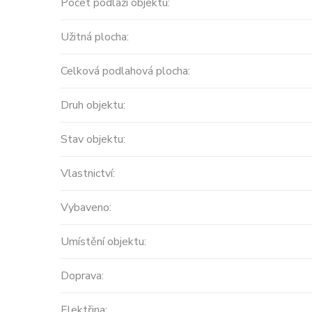
Počet podlaží objektu:
Cena: 14 450 000 Kč
(za nemovi
Užitná plocha:
Celková podlahová plocha:
Druh objektu:
Stav objektu:
Vlastnictví:
Vybaveno:
Umístění objektu:
Doprava:
Elektřina: