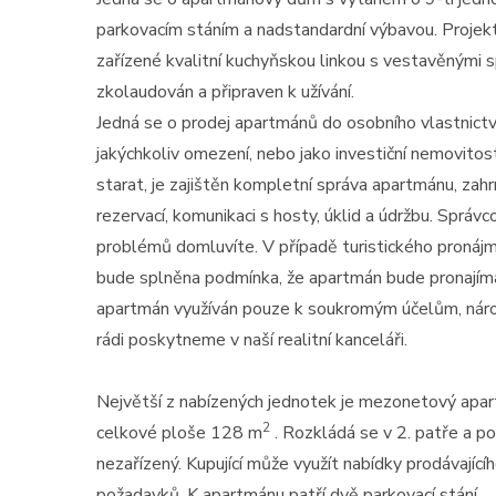
parkovacím stáním a nadstandardní výbavou. Projekt
zařízené kvalitní kuchyňskou linkou s vestavěnými 
zkolaudován a připraven k užívání.
Jedná se o prodej apartmánů do osobního vlastnict
jakýchkoliv omezení, nebo jako investiční nemovitos
starat, je zajištěn kompletní správa apartmánu, zahrn
rezervací, komunikaci s hosty, úklid a údržbu. Správ
problémů domluvíte. V případě turistického pronáj
bude splněna podmínka, že apartmán bude pronajímá
apartmán využíván pouze k soukromým účelům, náro
rádi poskytneme v naší realitní kanceláři.
Největší z nabízených jednotek je mezonetový apa
2
celkové ploše 128 m
. Rozkládá se v 2. patře a 
nezařízený. Kupující může využít nabídky prodávají
požadavků. K apartmánu patří dvě parkovací stání.