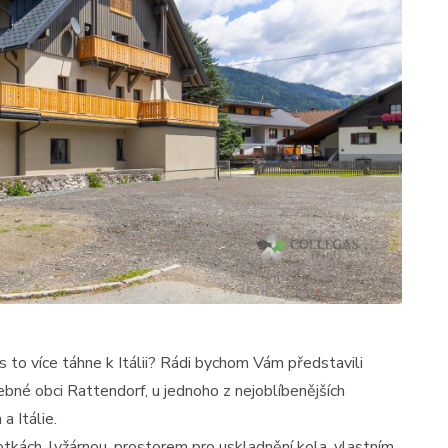
 více táhne k Itálii? Rádi bychom Vám představili
lebné obci Rattendorf, u jednoho z nejoblíbenějších
a Itálie.
kách, lyžárnou, prostorem pro uskladnění kola, vlastním