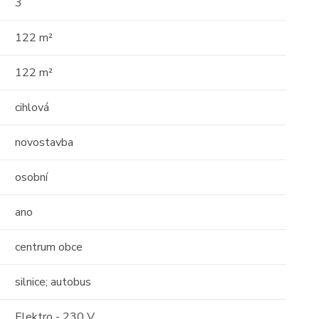
3
tost)
Cena: 6 000 000 Kč
(za nemovitost)
122 m²
122 m²
cihlová
novostavba
osobní
ano
centrum obce
silnice; autobus
Elektro - 230 V