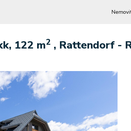
Nemovit
2
kk, 122 m
, Rattendorf - 