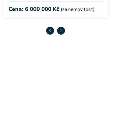
Cena:
Cena: 13 990 000 Kč
(za nemovitost)