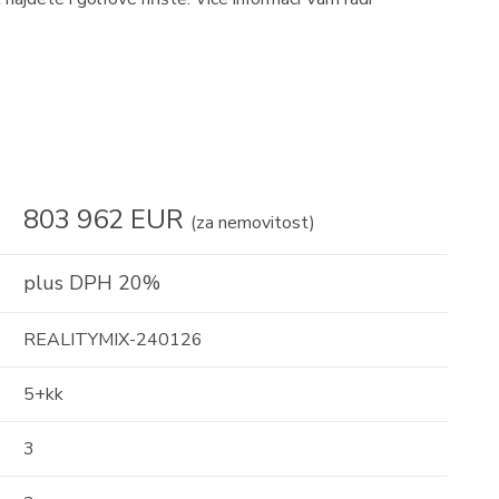
17
16
01
803 962 EUR
(za nemovitost)
Prodej
plus DPH 20%
 o
REALITYMIX-240126
Střešní apartmán s
 -
obrovským potenciálem —
5+kk
111m² s terasou 29 ...
Albánie, Durrës County
3
2
111 m
10 / 10