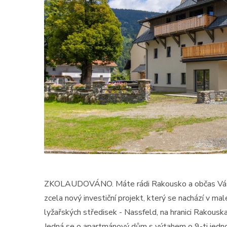
ZKOLAUDOVÁNO. Máte rádi Rakousko a občas Vás to
zcela nový investiční projekt, který se nachází v ma
lyžařských středisek - Nassfeld, na hranici Rakouska 
Jedná se o apartmánový dům s výtahem o 9-ti jednot