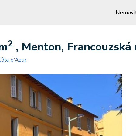
Nemovit
2
 m
, Menton, Francouzská r
Côte d'Azur