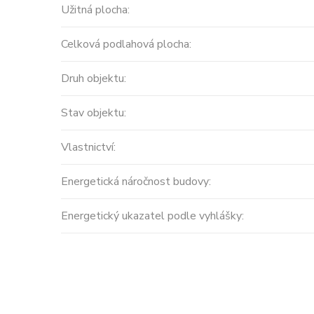
Užitná plocha:
Celková podlahová plocha:
Druh objektu:
Stav objektu:
Prodej
Vlastnictví:
MODERNÍ APARTMÁNY
velikosti 416m2 + terasa
Energetická náročnost budovy:
střecha ...
Energetický ukazatel podle vyhlášky:
Španělsko, Valencian Community
2
0 m
Cena: 14 450 000 Kč
(za nemovi