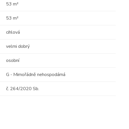
01
53 m²
53 m²
cihlová
velmi dobrý
Prodej
osobní
 o
Střešní apartmán s
 -
G - Mimořádně nehospodárná
obrovským potenciálem —
111m² s terasou 29 ...
č. 264/2020 Sb.
Albánie, Durrës County
2
111 m
10 / 10
tost)
Cena: 6 000 000 Kč
(za nemovitost)