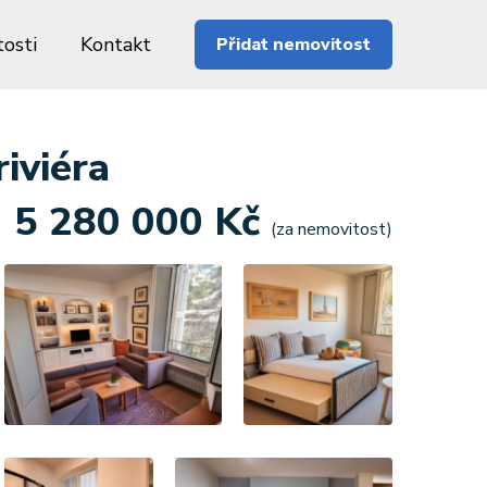
osti
Kontakt
Přidat nemovitost
iviéra
5 280 000 Kč
(za nemovitost)