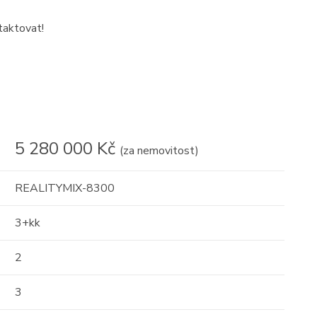
taktovat!
5 280 000 Kč
(za nemovitost)
REALITYMIX-8300
3+kk
2
3
17
16