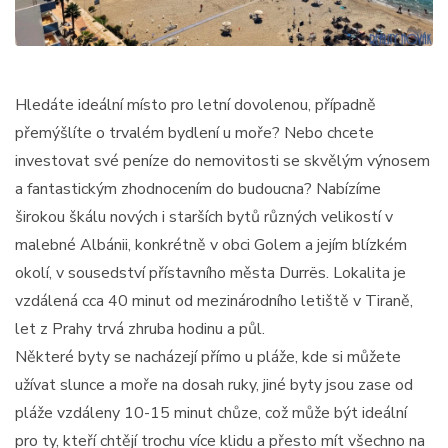
Hledáte ideální místo pro letní dovolenou, případně
přemýšlíte o trvalém bydlení u moře? Nebo chcete
investovat své peníze do nemovitosti se skvělým výnosem
a fantastickým zhodnocením do budoucna? Nabízíme
širokou škálu nových i starších bytů různých velikostí v
malebné Albánii, konkrétně v obci Golem a jejím blízkém
okolí, v sousedství přístavního města Durrës. Lokalita je
vzdálená cca 40 minut od mezinárodního letiště v Tiraně,
let z Prahy trvá zhruba hodinu a půl.
Některé byty se nacházejí přímo u pláže, kde si můžete
užívat slunce a moře na dosah ruky, jiné byty jsou zase od
pláže vzdáleny 10-15 minut chůze, což může být ideální
pro ty, kteří chtějí trochu více klidu a přesto mít všechno na