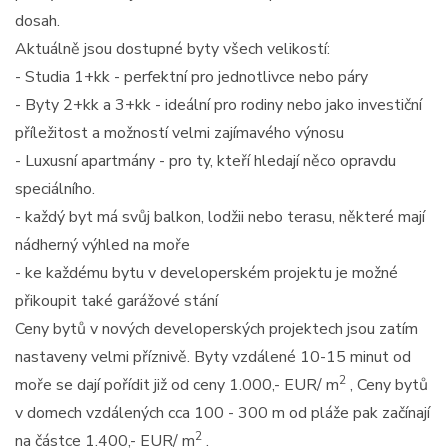
dosah.
Aktuálně jsou dostupné byty všech velikostí:
- Studia 1+kk - perfektní pro jednotlivce nebo páry
- Byty 2+kk a 3+kk - ideální pro rodiny nebo jako investiční
příležitost a možností velmi zajímavého výnosu
- Luxusní apartmány - pro ty, kteří hledají něco opravdu
speciálního.
- každý byt má svůj balkon, lodžii nebo terasu, některé mají
nádherný výhled na moře
- ke každému bytu v developerském projektu je možné
přikoupit také garážové stání
Ceny bytů v nových developerských projektech jsou zatím
nastaveny velmi příznivě. Byty vzdálené 10-15 minut od
2
moře se dají pořídit již od ceny 1.000,- EUR/ m
, Ceny bytů
v domech vzdálených cca 100 - 300 m od pláže pak začínají
2
na částce 1.400,- EUR/ m
.