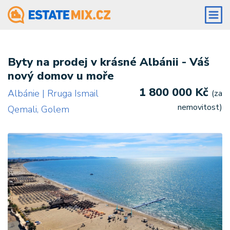
Byty na prodej v krásné Albánii - Váš
nový domov u moře
1 800 000 Kč
Albánie | Rruga Ismail
(za
nemovitost)
Qemali, Golem