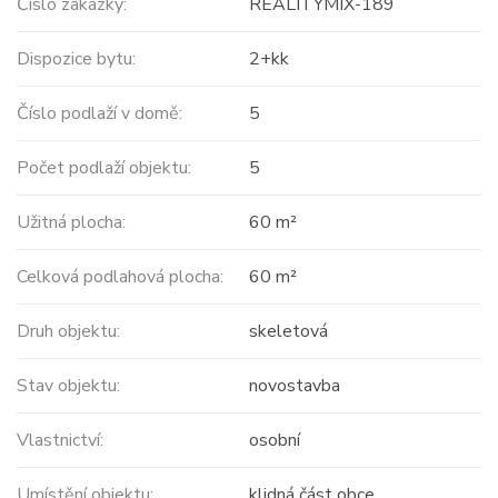
Číslo zakázky:
REALITYMIX-189
Dispozice bytu:
2+kk
Číslo podlaží v domě:
5
Počet podlaží objektu:
5
Užitná plocha:
60 m²
Celková podlahová plocha:
60 m²
Druh objektu:
skeletová
Stav objektu:
novostavba
Vlastnictví:
osobní
Umístění objektu:
klidná část obce