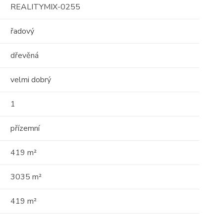
REALITYMIX-0255
34
46
řadový
dřevěná
velmi dobrý
1
Prodej
přízemní
dům
419 m²
Exkluzivní luxusní vila s
výhledem na Středozemní
3035 m²
moře v Son ...
2
5 m
419 m²
Španělsko, Balearic Islands
2
2
271 m
678 m