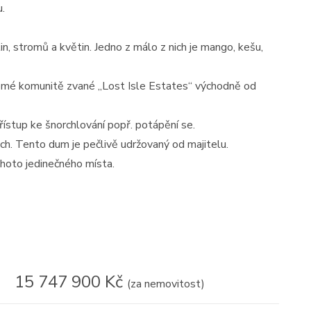
.
n, stromů a květin. Jedno z málo z nich je mango, kešu,
omé komunitě zvané „Lost Isle Estates“ východně od
ístup ke šnorchlování popř. potápění se.
h. Tento dum je pečlivě udržovaný od majitelu.
ohoto jedinečného místa.
15 747 900 Kč
(za nemovitost)