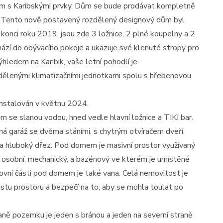
em s Karibskými prvky. Dům se bude prodávat kompletně
í. Tento nově postavený rozdělený designový dům byl
onci roku 2019, jsou zde 3 ložnice, 2 plné koupelny a 2
chází do obývacího pokoje a ukazuje své klenuté stropy pro
hledem na Karibik, vaše letní pohodlí je
 dělenými klimatizačními jednotkami spolu s hřebenovou
nstalován v květnu 2024.
 se slanou vodou, hned vedle hlavní ložnice a TIKI bar.
ná garáž se dvěma stáními, s chytrým otvíračem dveří,
 a hluboký dřez. Pod domem je masivní prostor využívaný
y, osobní, mechanický, a bazénový ve kterém je umístěné
covní části pod domem je také vana. Celá nemovitost je
tu prostoru a bezpečí na to, aby se mohla toulat po
raně pozemku je jeden s bránou a jeden na severní straně