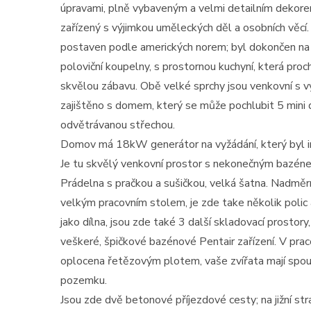
úpravami, plně vybaveným a velmi detailním dekor
zařízený s výjimkou uměleckých děl a osobních věc
postaven podle amerických norem; byl dokončen na k
poloviční koupelny, s prostornou kuchyní, která pro
skvělou zábavu. Obě velké sprchy jsou venkovní s vý
zajištěno s domem, který se může pochlubit 5 mini
odvětrávanou střechou.
Domov má 18kW generátor na vyžádání, který byl i
Je tu skvělý venkovní prostor s nekonečným bazénem
Prádelna s pračkou a sušičkou, velká šatna. Nadměr
velkým pracovním stolem, je zde take několik polic
jako dílna, jsou zde také 3 další skladovací prostor
veškeré, špičkové bazénové Pentair zařízení. V pra
oplocena řetězovým plotem, vaše zvířata mají spous
pozemku.
Jsou zde dvě betonové příjezdové cesty; na jižní st