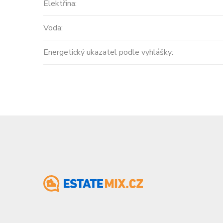
Cena: 780 000 EUR
(za nemovito
Elektřina:
Voda:
Energetický ukazatel podle vyhlášky: