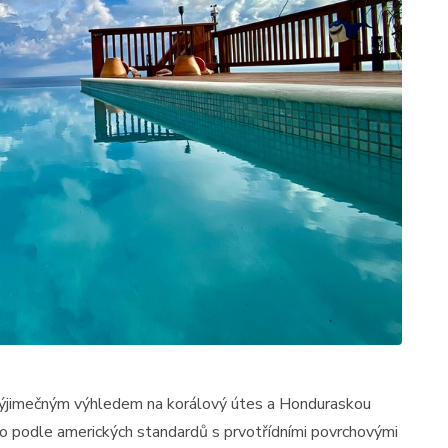
výjimečným výhledem na korálový útes a Honduraskou
o podle amerických standardů s prvotřídními povrchovými