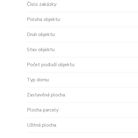
Číslo zakázky:
Poloha objektu:
Druh objektu:
Stav objektu:
Počet podlaží objektu:
Prodej
Typ domu:
Výjimečný, samostatný 
Zastavěná plocha:
v centru Záhřeba ...
Plocha parcely:
Chorvatsko, Záhřeb
2
255 m
12
Užitná plocha: