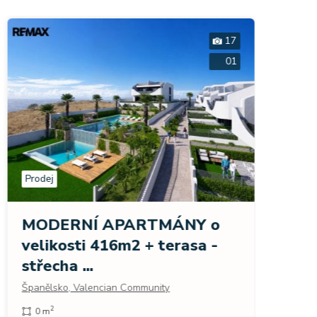
17
01
Prodej
Prodej
MOD
MODERNÍ APARTMÁNY o
veli
velikosti 416m2 + terasa -
střec
střecha ...
Španěls
Španělsko, Valencian Community
280 
2
0 m