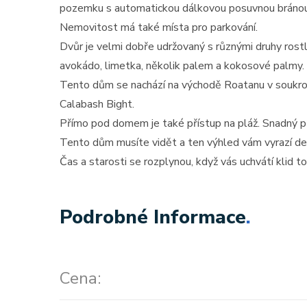
pozemku s automatickou dálkovou posuvnou bránou
Nemovitost má také místa pro parkování.
Dvůr je velmi dobře udržovaný s různými druhy rostli
avokádo, limetka, několik palem a kokosové palmy.
Tento dům se nachází na východě Roatanu v soukr
Calabash Bight.
Přímo pod domem je také přístup na pláž. Snadný př
Tento dům musíte vidět a ten výhled vám vyrazí dec
Čas a starosti se rozplynou, když vás uchvátí klid t
Podrobné Informace
.
Cena: