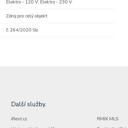
st)
Elektro - 120 V; Elektro - 230 V
Cena: 54 600 000 Kč
(za nemovitost)
Zdroj pro celý objekt
č. 264/2020 Sb.
Další služby
.
iRest.cz
RMIX MLS