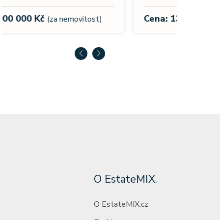
Cena:
Cena: 13 990 000 Kč
(za nemovitost)
O EstateMIX
.
O EstateMIX.cz