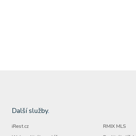
tost)
Cena: 6 000 000 Kč
(za nemovitost)
Další služby
.
iRest.cz
RMIX MLS