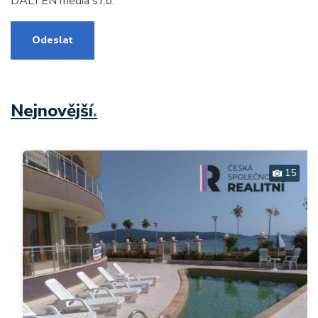
DALTEN media s.r.o.
Odeslat
Nejnovější
.
15