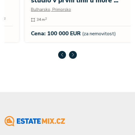
studio v první linii u moře ...
Bulharsko, Primorsko
2
34 m
Cena: 100 000 EUR
(za nemovitost)