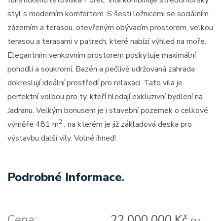
turistického letoviska Poreč. Vila kombinuje středomořský
styl s moderním komfortem. S šesti ložnicemi se sociálním
zázemím a terasou, otevřeným obývacím prostorem, velkou
terasou a terasami v patrech, které nabízí výhled na moře.
Elegantním venkovním prostorem poskytuje maximální
pohodlí a soukromí. Bazén a pečlivě udržovaná zahrada
dokreslují ideální prostředí pro relaxaci. Tato vila je
perfektní volbou pro ty, kteří hledají exkluzivní bydlení na
Jadranu. Velkým bonusem je i stavební pozemek o celkové
2
výměře 481 m
, na kterém je již základová deska pro
výstavbu další vily. Volné ihned!
Podrobné Informace
.
Cena:
22 000 000 Kč