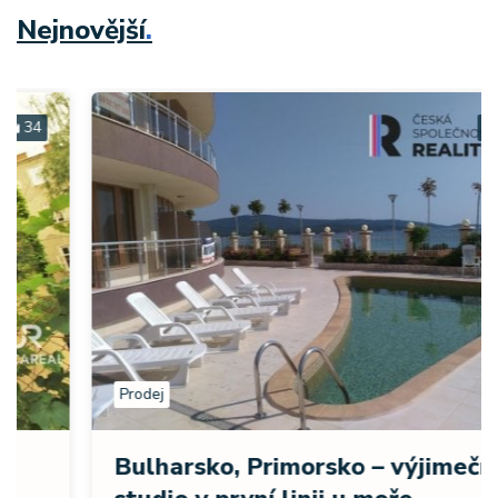
Nejnovější
.
15
Prodej
Bulharsko, Primorsko – výjimečné