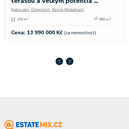
terasou a velkým potenciá ...
Rakousko, Österreich, Bezirk Mistelbach
2
2
228 m
980 m
Cena: 13 990 000 Kč
(za nemovitost)