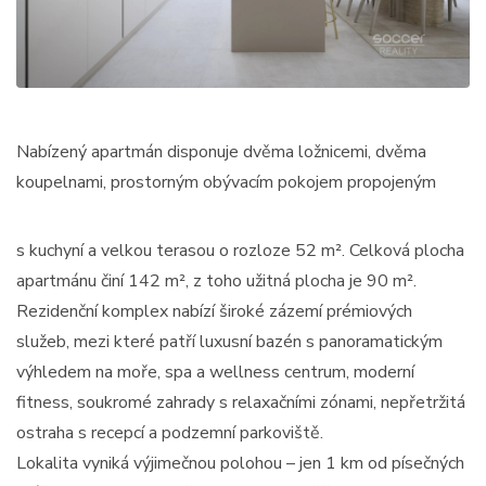
Nabízený apartmán disponuje dvěma ložnicemi, dvěma
koupelnami, prostorným obývacím pokojem propojeným
s kuchyní a velkou terasou o rozloze 52 m². Celková plocha
apartmánu činí 142 m², z toho užitná plocha je 90 m².
Rezidenční komplex nabízí široké zázemí prémiových
služeb, mezi které patří luxusní bazén s panoramatickým
výhledem na moře, spa a wellness centrum, moderní
fitness, soukromé zahrady s relaxačními zónami, nepřetržitá
ostraha s recepcí a podzemní parkoviště.
Lokalita vyniká výjimečnou polohou – jen 1 km od písečných