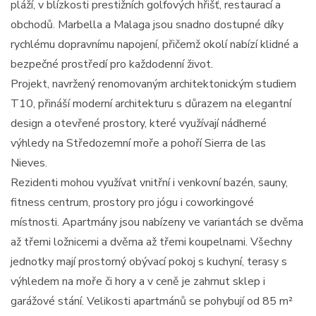
pláží, v blízkosti prestižních golfových hřišť, restaurací a
obchodů. Marbella a Malaga jsou snadno dostupné díky
rychlému dopravnímu napojení, přičemž okolí nabízí klidné a
bezpečné prostředí pro každodenní život.
Projekt, navržený renomovaným architektonickým studiem
T10, přináší moderní architekturu s důrazem na elegantní
design a otevřené prostory, které využívají nádherné
výhledy na Středozemní moře a pohoří Sierra de las
Nieves.
Rezidenti mohou využívat vnitřní i venkovní bazén, sauny,
fitness centrum, prostory pro jógu i coworkingové
místnosti. Apartmány jsou nabízeny ve variantách se dvěma
až třemi ložnicemi a dvěma až třemi koupelnami. Všechny
jednotky mají prostorný obývací pokoj s kuchyní, terasy s
výhledem na moře či hory a v ceně je zahrnut sklep i
garážové stání. Velikosti apartmánů se pohybují od 85 m²