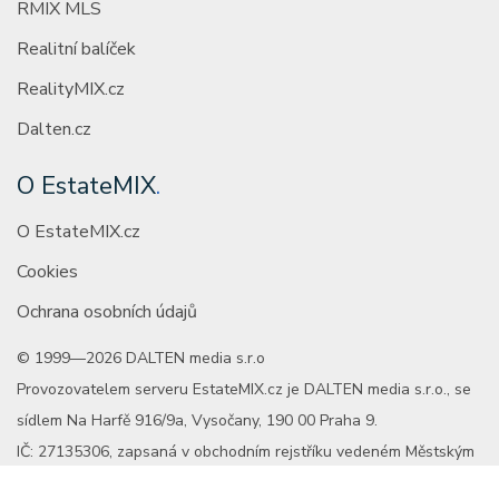
RMIX MLS
Realitní balíček
RealityMIX.cz
Dalten.cz
O EstateMIX
.
O EstateMIX.cz
Cookies
Ochrana osobních údajů
© 1999—2026 DALTEN media s.r.o
Provozovatelem serveru EstateMIX.cz je DALTEN media s.r.o., se
sídlem Na Harfě 916/9a, Vysočany, 190 00 Praha 9.
IČ: 27135306, zapsaná v obchodním rejstříku vedeném Městským
soudem v Praze, oddíl C, vložka 98915.