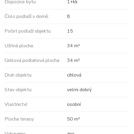
Dispozice bytu:
1+kk
Číslo podlaží v domě:
8
Počet podlaží objektu:
15
Užitná plocha:
34 m²
Celková podlahová plocha:
34 m²
Druh objektu:
cihlová
Stav objektu:
velmi dobrý
Vlastnictví:
osobní
Plocha terasy:
50 m²
Vybaveno:
ano