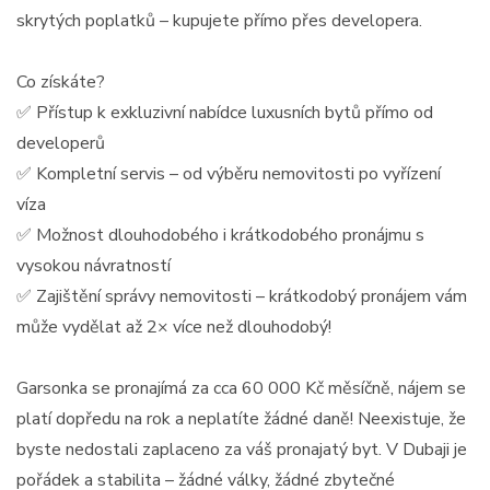
skrytých poplatků – kupujete přímo přes developera.
Co získáte?
✅ Přístup k exkluzivní nabídce luxusních bytů přímo od
developerů
✅ Kompletní servis – od výběru nemovitosti po vyřízení
víza
✅ Možnost dlouhodobého i krátkodobého pronájmu s
vysokou návratností
✅ Zajištění správy nemovitosti – krátkodobý pronájem vám
může vydělat až 2× více než dlouhodobý!
Garsonka se pronajímá za cca 60 000 Kč měsíčně, nájem se
platí dopředu na rok a neplatíte žádné daně! Neexistuje, že
byste nedostali zaplaceno za váš pronajatý byt. V Dubaji je
pořádek a stabilita – žádné války, žádné zbytečné