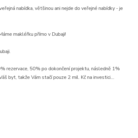
eveřejná nabídka, většinou ani nejde do veřejné nabídky - je
- Máme makléřku přímo v Dubaji!
baji.
20% rezervace, 50% po dokončení projektu, následně 1%
š byt, takže Vám stačí pouze 2 mil. Kč na investici....