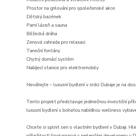
Prostor na grilování pro společenské akce
Dětský bazének
Parní lázeň a sauna
Běžecká dráha
Zenová zahrada pro relaxaci
Taneční fontány
Chytrý domácí systém
Nabíjecí stanice pro elektromobily
Prodej
Neváhejte – luxusní bydlení v srdci Dubaje je na dos
Prodej bytu 2+KK, 63 m2
Tento projekt představuje jedinečnou investiční příl
Hurghada, Egypt ...
luxusní bydlení s bohatou nabídkou wellness vybave
Egypt, Red Sea Governorate
2
63 m
Chcete si splnit sen o vlastním bydlení v Dubaji. H
příležitost! Spolupracuji s nejlepšími developery v 