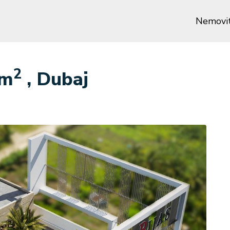
Nemovit
2
 m
, Dubaj