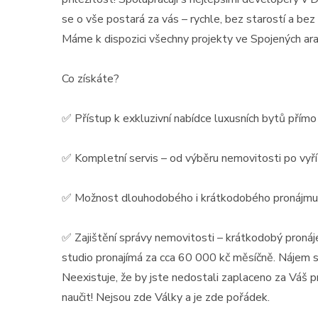
Cena: 2 381 000 Kč
(za nemovito
se o vše postará za vás – rychle, bez starostí a be
Máme k dispozici všechny projekty ve Spojených ara
Co získáte?
✅ Přístup k exkluzivní nabídce luxusních bytů přím
✅ Kompletní servis – od výběru nemovitosti po vyří
✅ Možnost dlouhodobého i krátkodobého pronájmu 
✅ Zajištění správy nemovitosti – krátkodobý proná
studio pronajímá za cca 60 000 kč měsíčně. Nájem s
Neexistuje, že by jste nedostali zaplaceno za Váš
naučit! Nejsou zde Války a je zde pořádek.