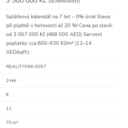
3 500 000 Kč
(za nemovitost)
Splátkový kalendář na 7 let – 0% úrok Sleva
při platbě v hotovosti až 20 %! Cena po slevě:
od 3 067 000 Kč (488 000 AED) Servisní
poplatky: cca 800–930 Kč/m² (12–14
AED/sqft)
REALITYMIX-0057
2+kk
6
11
70 m²