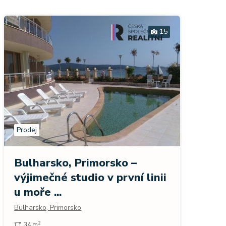
15
Prodej
Prodej
Prod
Bulharsko, Primorsko –
Hurg
výjimečné studio v první linii
Egypt, 
u moře ...
78 m
Bulharsko, Primorsko
2
34 m