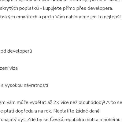
st)
Cena: 780 000 EUR
(za nemovitost)
z skrytých poplatků - kupujete přímo přes developera.
bských emirátech a proto Vám nabídneme jen to nejlepší!
o od developerů
zení víza
s vysokou návratností
jem vám může vydělat až 2× více než dlouhodobý! A to se
e platí dopředu a na rok. Neplatíte žádné daně!
 pronajatý byt. Zde by se Česká republika mohla mnohému