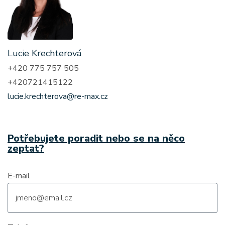
Lucie Krechterová
+420 775 757 505
+420721415122
lucie.krechterova@re-max.cz
Potřebujete poradit nebo se na něco
zeptat?
E-mail