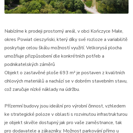
Nabízíme k prodeji prostorný areál, v obci Kończyce Małe,
okres Powiat cieszyński, který díky své rozloze a variabilitě
poskytuje celou škálu možností využití. Velkorysá plocha
umožňuje přizpůsobení dle konkrétních potřeb a
podnikatelských záměrů
Objekt o zastavěné ploše 693 m² je postaven z kvalitních
cihlových materiálů a nachází se v dobrém stavebním stavu,
což zaručuje nízké náklady na údržbu.
Přízemní budovy jsou ideální pro výrobní činnost, vzhledem
ke strategické poloze v oblasti s rozvinutou infrastrukturou
je objekt skvěle dostupný jak pro vaše zaměstnance, tak
pro dodavatele a zákazníky. Možnost parkování přímo u