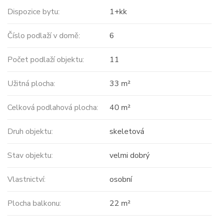
Dispozice bytu:
1+kk
Číslo podlaží v domě:
6
Počet podlaží objektu:
11
Užitná plocha:
33 m²
Celková podlahová plocha:
40 m²
Druh objektu:
skeletová
Stav objektu:
velmi dobrý
Vlastnictví:
osobní
Plocha balkonu:
22 m²