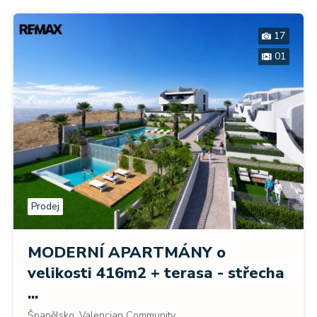
17
01
Prodej
MODERNÍ APARTMÁNY o
velikosti 416m2 + terasa - střecha
...
Španělsko, Valencian Community