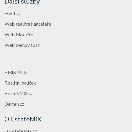
Další služby
.
iRest.cz
Web realitní kanceláře
Web Makléře
Web nemovitosti
RMIX MLS
Realitní balíček
RealityMIX.cz
Dalten.cz
O EstateMIX
.
O EstateMIX.cz