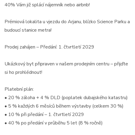
40% Vám již splácí nájemník nebo airbnb!
Prémiová lokalita u vjezdu do Arjanu, blízko Science Parku a
budoucí stanice metra!
Prodej zahájen – Předání: 1. čtvrtletí 2029
Ukázkový byt připraven v našem prodejním centru – přijďte
si ho prohlédnout!
Platební plán:
• 20 % záloha + 4 % DLD (poplatek dubajského katastru)
• 5 % každých 6 měsíců během výstavby (celkem 30 %)
• 10 % při předání – 1. čtvrtletí 2029
• 40 % po předání v průběhu 5 let (8 % ročně)