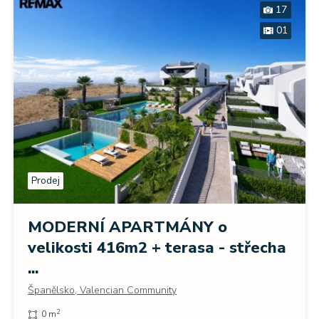
17
01
Prodej
MODERNÍ APARTMÁNY o
velikosti 416m2 + terasa - střecha
...
Španělsko, Valencian Community
2
0 m