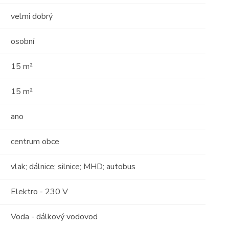
velmi dobrý
osobní
15 m²
15 m²
ano
centrum obce
vlak; dálnice; silnice; MHD; autobus
Elektro - 230 V
Voda - dálkový vodovod