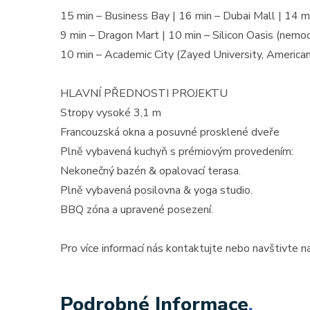
15 min – Business Bay | 16 min – Dubai Mall | 14 
Cena: 14 450 000 Kč
(za nemovi
9 min – Dragon Mart | 10 min – Silicon Oasis (nemoc
10 min – Academic City (Zayed University, American
HLAVNÍ PŘEDNOSTI PROJEKTU
Stropy vysoké 3,1 m
Francouzská okna a posuvné prosklené dveře
Plně vybavená kuchyň s prémiovým provedením:
Nekonečný bazén & opalovací terasa.
Plně vybavená posilovna & yoga studio.
BBQ zóna a upravené posezení.
Pro více informací nás kontaktujte nebo navštivte n
Podrobné Informace
.