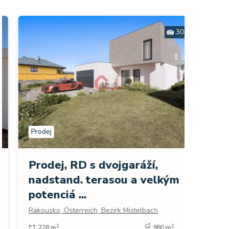
30
Prodej
Prodej
Exklu
Prodej, RD s dvojgaráží,
výhl
nadstand. terasou a velkým
moře 
potenciá ...
Španěls
Rakousko, Österreich, Bezirk Mistelbach
271 
2
2
228 m
980 m