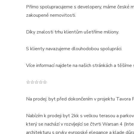
Přímo spolupracujeme s developery, máme české ma
zakoupené nemovitosti.
Díky znalosti trhu klientům ušetříme miliony.
S klienty navazujeme dlouhodobou spolupráci.
Více informací najdete na našich stránkách a těšíme 
☆☆☆☆☆
Na prodej: byt před dokončením v projektu Tavora 
Nabízím k prodeji byt 2kk s velkou terasou a parko
který se nachází v rozvíjející se čtvrti Warsan 4 (In
architekturu s prvky evropské elegance a klade důraz