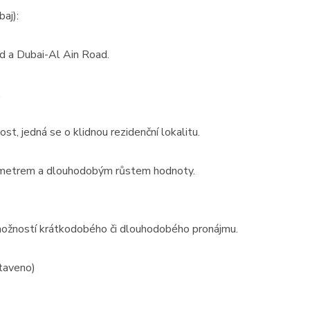
aj):
17
16
 a Dubai-Al Ain Road.
01
.
t, jedná se o klidnou rezidenční lokalitu.
 metrem a dlouhodobým růstem hodnoty.
Prodej
 o
Střešní apartmán s
s možností krátkodobého či dlouhodobého pronájmu.
 -
obrovským potenciálem —
111m² s terasou 29 ...
taveno)
Albánie, Durrës County
2
111 m
10 / 10