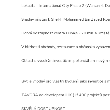
Lokalita – International City Phase 2 (Warsan 4, Dub
Snadný přístup k Sheikh Mohammed Bin Zayed Road
Dobrá dostupnost centra Dubaje - 20 min. a letiště
V blízkosti obchody, restaurace a občanská vybavenos
Oblast s vysokým investičním potenciálem, novým
Prodej
MODERNÍ APARTMÁNY
Byt je vhodný pro vlastní bydlení i jako investice 
velikosti 416m2 + terasa
střecha ...
TAVORA od developera JHK ( již 400 projektů pos
Španělsko, Valencian Community
2
0 m
SKVĚLÁ DOSTUPNOST