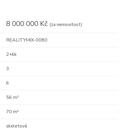
8 000 000 Kč
(za nemovitost)
REALITYMIX-0080
2+kk
3
6
56 m²
70 m²
skeletová