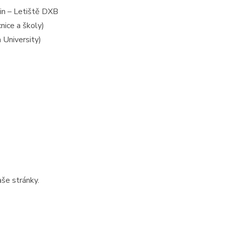
min – Letiště DXB
tost)
Cena: 6 000 000 Kč
(za nemovitost)
nice a školy)
 University)
aše stránky.