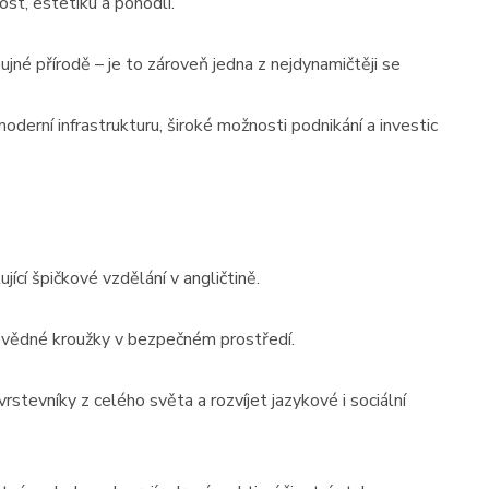
st, estetiku a pohodlí.
jné přírodě – je to zároveň jedna z nejdynamičtěji se
erní infrastrukturu, široké možnosti podnikání a investic
jící špičkové vzdělání v angličtině.
dovědné kroužky v bezpečném prostředí.
stevníky z celého světa a rozvíjet jazykové i sociální