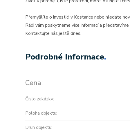
Život v přírodě: Čisté prostředí, moře, džungle i čers
Přemýšlíte o investici v Kostarice nebo hledáte n
Rádi vám poskytneme více informací a představíme d
Kontaktujte nás ještě dnes.
Podrobné Informace
.
Cena:
Číslo zakázky:
Poloha objektu:
Druh objektu: