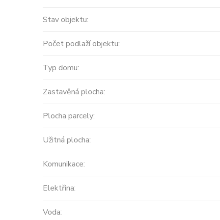
Stav objektu:
Počet podlaží objektu:
Typ domu:
Zastavěná plocha:
Plocha parcely:
Prodej
Užitná plocha:
MODERNÍ APARTMÁNY
Komunikace:
velikosti 416m2 + terasa
střecha ...
Elektřina:
Španělsko, Valencian Community
Voda:
2
0 m