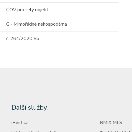
tost)
ČOV pro celý objekt
Cena: 6 000 000 Kč
(za nemovitost)
G - Mimořádně nehospodárná
č. 264/2020 Sb.
Další služby
.
iRest.cz
RMIX MLS