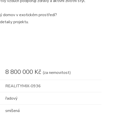
tvý vzduch podporují zdravý a aktivní životní styl.
ový domov v exotickém prostředí?
etaily projektu.
8 800 000 Kč
(za nemovitost)
REALITYMIX-0936
řadový
smíšená