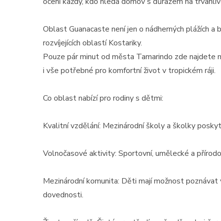
ocení každý, kdo hledá domov s důrazem na trvanlivo
Oblast Guanacaste není jen o nádherných plážích a bu
rozvíjejících oblastí Kostariky.
Pouze pár minut od města Tamarindo zde najdete mod
i vše potřebné pro komfortní život v tropickém ráji.
Co oblast nabízí pro rodiny s dětmi:
Kvalitní vzdělání: Mezinárodní školy a školky poskytu
Volnočasové aktivity: Sportovní, umělecké a příro
Mezinárodní komunita: Děti mají možnost poznávat vr
dovednosti.