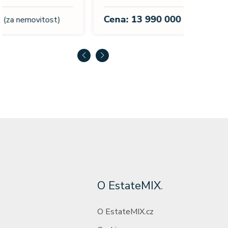
Cena:
Cena: 13 990 000 Kč
(za nemovitost)
O EstateMIX
.
O EstateMIX.cz