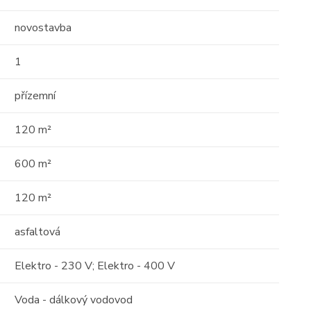
novostavba
17
16
01
1
přízemní
120 m²
600 m²
Prodej
120 m²
 o
Střešní apartmán s
asfaltová
 -
obrovským potenciálem —
111m² s terasou 29 ...
Elektro - 230 V; Elektro - 400 V
Albánie, Durrës County
Voda - dálkový vodovod
2
111 m
10 / 10