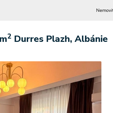
Nemovit
2
 m
Durres Plazh, Albánie