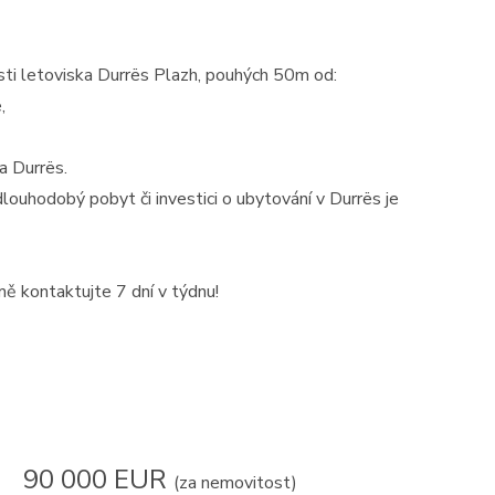
ásti letoviska Durrës Plazh, pouhých 50m od:
,
a Durrës.
 dlouhodobý pobyt či investici o ubytování v Durrës je
 mě kontaktujte 7 dní v týdnu!
90 000 EUR
(za nemovitost)