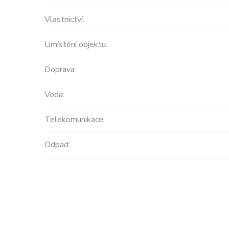
Vlastnictví:
Umístění objektu:
Doprava:
Voda:
Prodej
Telekomunikace:
MODERNÍ APARTMÁNY
Odpad:
velikosti 416m2 + terasa
střecha ...
Španělsko, Valencian Community
2
0 m
Cena: 14 450 000 Kč
(za nemovi