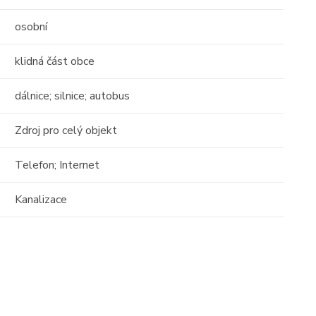
17
16
osobní
01
klidná část obce
dálnice; silnice; autobus
Zdroj pro celý objekt
Prodej
Telefon; Internet
 o
Střešní apartmán s
Kanalizace
 -
obrovským potenciálem —
111m² s terasou 29 ...
Albánie, Durrës County
2
111 m
10 / 10
tost)
Cena: 6 000 000 Kč
(za nemovitost)