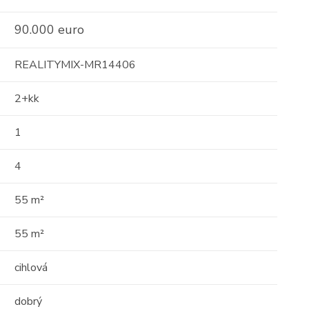
90.000 euro
REALITYMIX-MR14406
2+kk
1
4
55 m²
55 m²
cihlová
dobrý