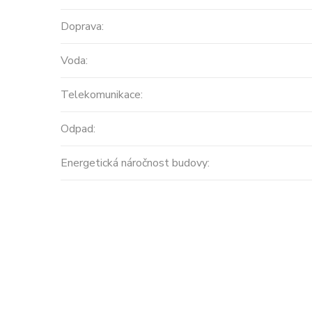
Doprava:
Voda:
Telekomunikace:
Odpad:
Prodej
Energetická náročnost budovy:
MODERNÍ APARTMÁNY
velikosti 416m2 + terasa
střecha ...
Španělsko, Valencian Community
2
0 m
Cena: 14 450 000 Kč
(za nemovi