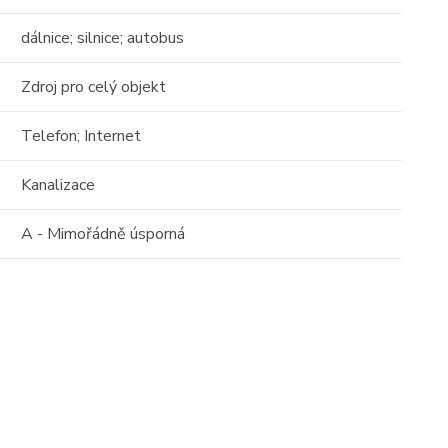
17
16
dálnice; silnice; autobus
01
Zdroj pro celý objekt
Telefon; Internet
Kanalizace
Prodej
A - Mimořádně úsporná
 o
Střešní apartmán s
 -
obrovským potenciálem —
111m² s terasou 29 ...
Albánie, Durrës County
2
111 m
10 / 10
tost)
Cena: 6 000 000 Kč
(za nemovitost)