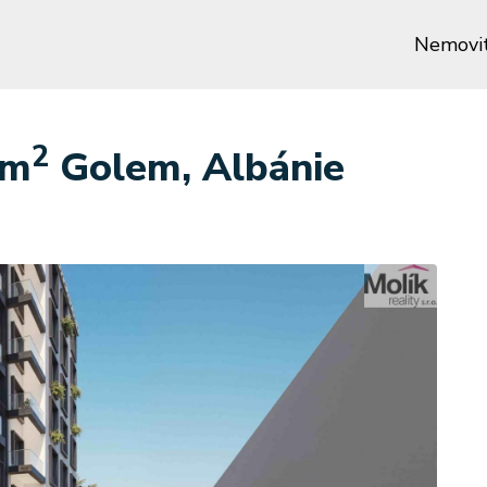
Nemovit
2
 m
Golem, Albánie