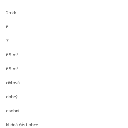
2+kk
6
7
69 m²
69 m²
cihlová
dobrý
osobní
klidná část obce