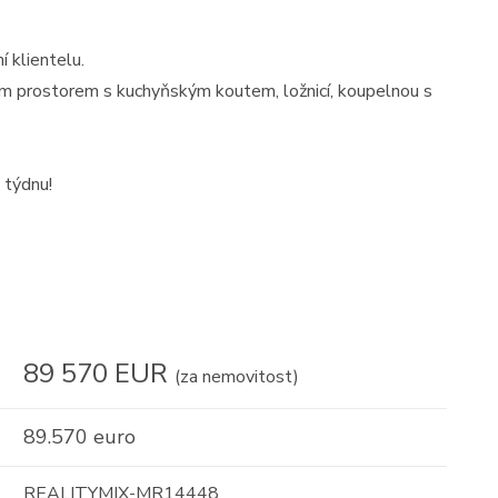
í klientelu.
ím prostorem s kuchyňským koutem, ložnicí, koupelnou s
 týdnu!
89 570 EUR
(za nemovitost)
89.570 euro
REALITYMIX-MR14448