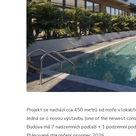
Projekt se nachází cca 450 metrů od moře v lokali
Jedná se o novou výstavbu (one of the newest const
Budova má 7 nadzemních podlaží + 1 podzemní podla
Plánované dokončení: prosinec 2026