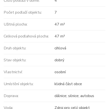
Číslo podlaží v domě:
4
Počet podlaží objektu:
7
Užitná plocha:
47 m²
Celková podlahová plocha:
47 m²
Druh objektu:
cihlová
Stav objektu:
dobrý
Vlastnictví:
osobní
Umístění objektu:
klidná část obce
Doprava:
dálnice; silnice; autobus
Voda:
Zdroj pro celý objekt