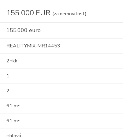
155 000 EUR
(za nemovitost)
155.000 euro
REALITYMIX-MR14453
2+kk
1
2
61 m²
61 m²
cihlová