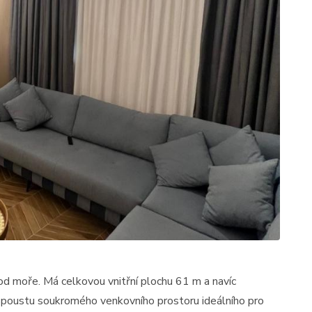
 moře. Má celkovou vnitřní plochu 61 m a navíc
spoustu soukromého venkovního prostoru ideálního pro