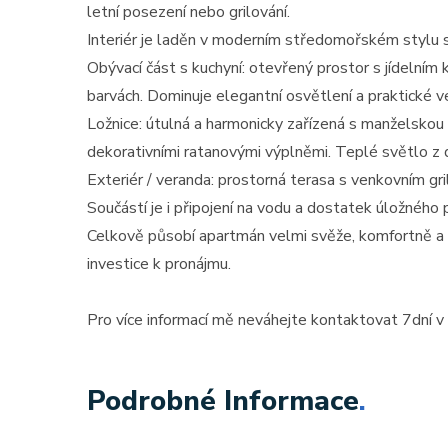
letní posezení nebo grilování.
Interiér je laděn v moderním středomořském stylu s 
Obývací část s kuchyní: otevřený prostor s jídelní
barvách. Dominuje elegantní osvětlení a praktické v
Ložnice: útulná a harmonicky zařízená s manželskou p
dekorativními ratanovými výplněmi. Teplé světlo z 
Exteriér / veranda: prostorná terasa s venkovním gri
Součástí je i připojení na vodu a dostatek úložného 
Celkově působí apartmán velmi svěže, komfortně a nad
investice k pronájmu.
Pro více informací mě neváhejte kontaktovat 7dní v
Podrobné Informace
.