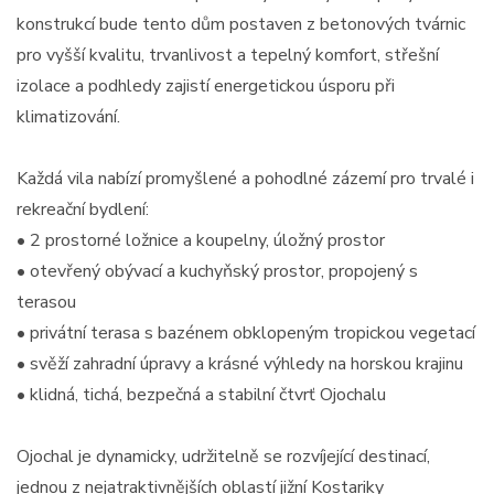
konstrukcí bude tento dům postaven z betonových tvárnic
pro vyšší kvalitu, trvanlivost a tepelný komfort, střešní
izolace a podhledy zajistí energetickou úsporu při
klimatizování.
Každá vila nabízí promyšlené a pohodlné zázemí pro trvalé i
rekreační bydlení:
• 2 prostorné ložnice a koupelny, úložný prostor
• otevřený obývací a kuchyňský prostor, propojený s
terasou
• privátní terasa s bazénem obklopeným tropickou vegetací
• svěží zahradní úpravy a krásné výhledy na horskou krajinu
• klidná, tichá, bezpečná a stabilní čtvrť Ojochalu
Ojochal je dynamicky, udržitelně se rozvíjející destinací,
jednou z nejatraktivnějších oblastí jižní Kostariky