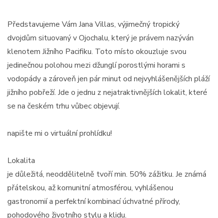
Představujeme Vám Jana Villas, výjimečný tropický
dvojdům situovaný v Ojochalu, který je právem nazýván
klenotem Jižního Pacifiku. Toto místo okouzluje svou
jedinečnou polohou mezi džunglí porostlými horami s
vodopády a zároveň jen pár minut od nejvyhlášenějších pláží
jižního pobřeží. Jde o jednu z nejatraktivnějších lokalit, které
se na českém trhu vůbec objevují.
napište mi o virtuální prohlídku!
Lokalita
je důležitá, neoddělitelně tvoří min. 50% zážitku. Je známá
přátelskou, až komunitní atmosférou, vyhlášenou
gastronomií a perfektní kombinací úchvatné přírody,
pohodového životního stylu a klidu.