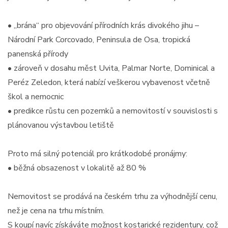
• „brána“ pro objevování přírodních krás divokého jihu –
Národní Park Corcovado, Peninsula de Osa, tropická
panenská přírody
• zároveň v dosahu měst Uvita, Palmar Norte, Dominical a
Peréz Zeledon, která nabízí veškerou vybavenost včetně
škol a nemocnic
• predikce růstu cen pozemků a nemovitostí v souvislosti s
plánovanou výstavbou letiště
Proto má silný potenciál pro krátkodobé pronájmy:
• běžná obsazenost v lokalitě až 80 %
Nemovitost se prodává na českém trhu za výhodnější cenu,
než je cena na trhu místním.
S koupí navíc získáváte možnost kostarické rezidentury, což