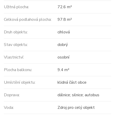
Užitná plocha:
72.6 m²
Celková podlahová plocha:
97.8 m²
Druh objektu:
cihlová
Stav objektu:
dobrý
Vlastnictví:
osobní
Plocha balkonu:
9.4 m²
Umístění objektu:
klidná část obce
Doprava:
dálnice; silnice; autobus
Voda:
Zdroj pro celý objekt