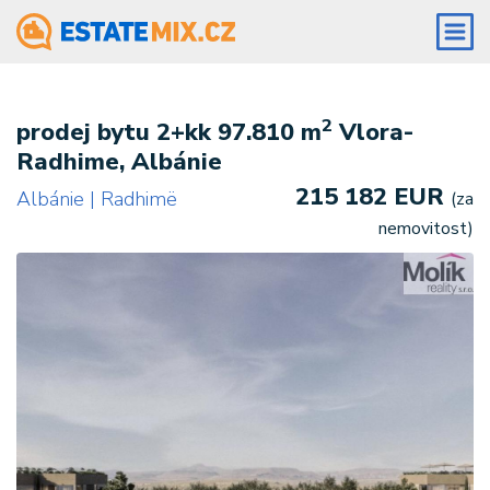
2
prodej bytu 2+kk 97.810 m
Vlora-
Radhime, Albánie
215 182 EUR
Albánie | Radhimë
(za
nemovitost)