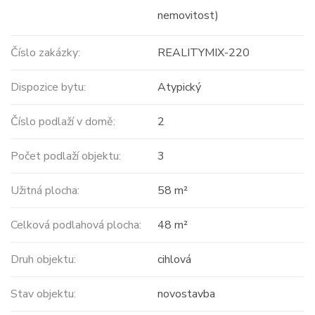
nemovitost)
Číslo zakázky:
REALITYMIX-220
Dispozice bytu:
Atypický
Číslo podlaží v domě:
2
Počet podlaží objektu:
3
Užitná plocha:
58 m²
Celková podlahová plocha:
48 m²
Druh objektu:
cihlová
Stav objektu:
novostavba