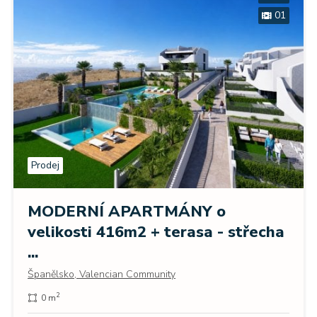
01
Prodej
MODERNÍ APARTMÁNY o
velikosti 416m2 + terasa - střecha
...
Španělsko, Valencian Community
2
0 m