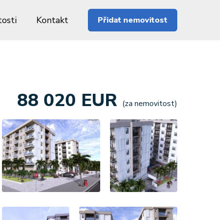
osti
Kontakt
Přidat nemovitost
88 020 EUR
(za nemovitost)