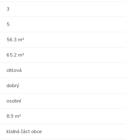
17
16
3
01
5
56.3 m²
65.2 m²
Prodej
cihlová
 o
Střešní apartmán s
dobrý
 -
obrovským potenciálem —
osobní
111m² s terasou 29 ...
Albánie, Durrës County
8.9 m²
2
111 m
10 / 10
klidná část obce
tost)
Cena: 6 000 000 Kč
(za nemovitost)