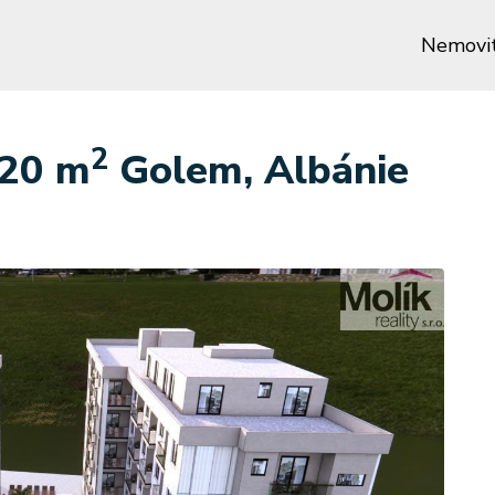
Nemovit
2
.20 m
Golem, Albánie