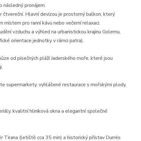
ro následný pronájem.
r čtvereční. Hlavní devizou je prostorný balkon, který
ím místem pro ranní kávu nebo večerní relaxaci.
oudění vzduchu a výhled na urbanistickou krajinu Golemu,
ické orientace jednotky v rámci patra).
hůze od písečných pláží Jaderského moře, které jsou
i.
ete supermarkety, vyhlášené restaurace s mořskými plody,
riály, kvalitní hliníková okna a elegantní společné
 Tirana (letiště cca 35 min) a historický přístav Durrës