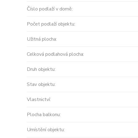
Číslo podlaží v domě:
Počet podlaží objektu:
Užitná plocha:
Celková podlahová plocha:
Prodej
Druh objektu:
MODERNÍ APARTMÁNY
Stav objektu:
velikosti 416m2 + terasa
střecha ...
Vlastnictví:
Španělsko, Valencian Community
Plocha balkonu:
2
0 m
Umístění objektu:
Cena: 14 450 000 Kč
(za nemovi