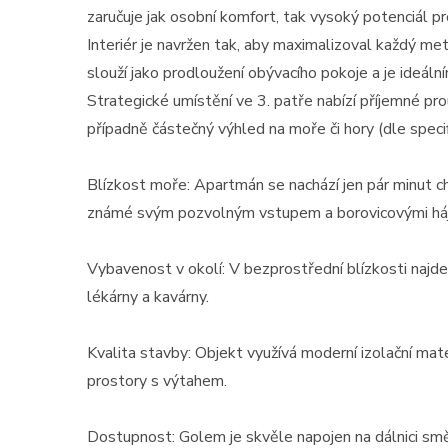
zaručuje jak osobní komfort, tak vysoký potenciál p
Interiér je navržen tak, aby maximalizoval každý met
slouží jako prodloužení obývacího pokoje a je ideáln
Strategické umístění ve 3. patře nabízí příjemné pr
případně částečný výhled na moře či hory (dle specif
Blízkost moře: Apartmán se nachází jen pár minut c
známé svým pozvolným vstupem a borovicovými háj
Vybavenost v okolí: V bezprostřední blízkosti najd
lékárny a kavárny.
Kvalita stavby: Objekt využívá moderní izolační mate
prostory s výtahem.
Dostupnost: Golem je skvěle napojen na dálnici směr