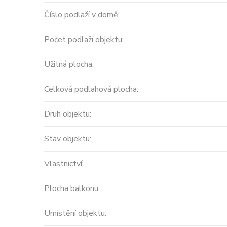
Číslo podlaží v domě:
Počet podlaží objektu:
Užitná plocha:
Celková podlahová plocha:
Prodej
Druh objektu:
MODERNÍ APARTMÁNY
Stav objektu:
velikosti 416m2 + terasa
střecha ...
Vlastnictví:
Španělsko, Valencian Community
Plocha balkonu:
2
0 m
Umístění objektu:
Cena: 14 450 000 Kč
(za nemovi