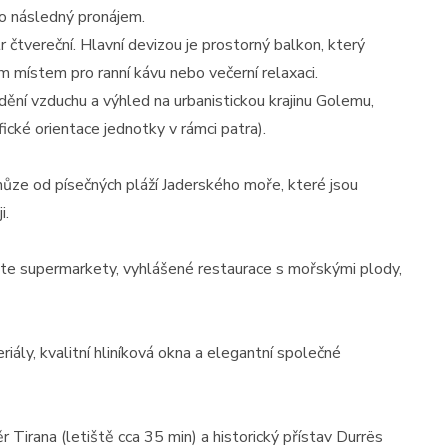
ro následný pronájem.
r čtvereční. Hlavní devizou je prostorný balkon, který
ím místem pro ranní kávu nebo večerní relaxaci.
dění vzduchu a výhled na urbanistickou krajinu Golemu,
ické orientace jednotky v rámci patra).
hůze od písečných pláží Jaderského moře, které jsou
i.
ete supermarkety, vyhlášené restaurace s mořskými plody,
riály, kvalitní hliníková okna a elegantní společné
 Tirana (letiště cca 35 min) a historický přístav Durrës