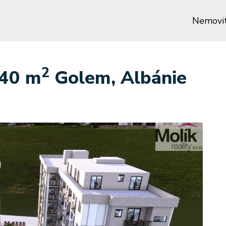
Nemovit
2
.40 m
Golem, Albánie