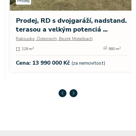
Prodej
Prodej, RD s dvojgaráží, nadstand.
terasou a velkým potenciá ...
Rakousko, Österreich, Bezirk Mistelbach
2
2
228 m
980 m
Cena: 13 990 000 Kč
(za nemovitost)