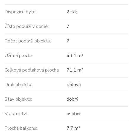
Dispozice bytu:
2+kk
Číslo podlaží v domě:
7
Počet podlaží objektu:
7
Užitná plocha:
63.4 m²
Celková podlahová plocha:
71.1 m²
Druh objektu:
cihlová
Stav objektu:
dobrý
Vlastnictví:
osobní
Plocha balkonu:
7.7 m²