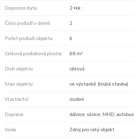
Dispozice bytu:
2+kk
Číslo podlaží v domě:
2
Počet podlaží objektu:
6
Celková podlahová plocha:
68 m²
Druh objektu:
cihlová
Stav objektu:
ve výstavbě (hrubá stavba)
Vlastnictví:
osobní
Doprava:
dálnice; silnice; MHD; autobus
Voda:
Zdroj pro celý objekt