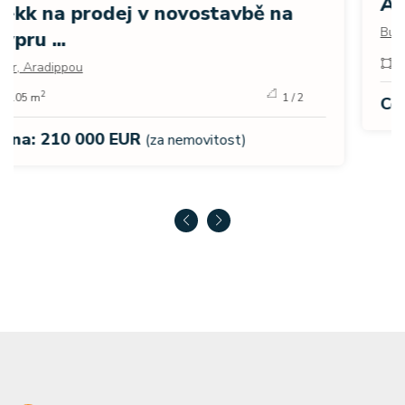
Apartmán u moře v Bulharsku
Bulharsko, Burgas
2
0 m
Cena: 2 490 000 Kč
(za nemovitost)