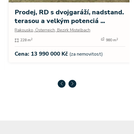
Prodej, RD s dvojgaráží, nadstand.
terasou a velkým potenciá ...
Rakousko, Österreich, Bezirk Mistelbach
2
2
228 m
980 m
Cena: 13 990 000 Kč
(za nemovitost)