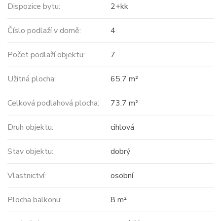
Dispozice bytu:
2+kk
Číslo podlaží v domě:
4
Počet podlaží objektu:
7
Užitná plocha:
65.7 m²
Celková podlahová plocha:
73.7 m²
Druh objektu:
cihlová
Stav objektu:
dobrý
Vlastnictví:
osobní
Plocha balkonu:
8 m²