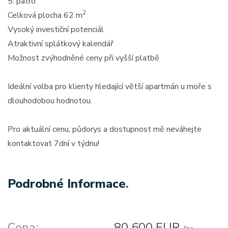
5. patro
2
Celková plocha 62 m
Vysoký investiční potenciál
Atraktivní splátkový kalendář
Možnost zvýhodněné ceny při vyšší platbě
Ideální volba pro klienty hledající větší apartmán u moře s
dlouhodobou hodnotou.
Pro aktuální cenu, půdorys a dostupnost mě neváhejte
kontaktovat 7dní v týdnu!
Podrobné Informace
.
Cena:
80 600 EUR