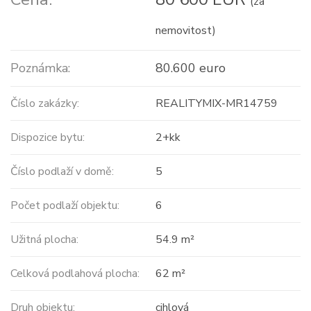
(za
nemovitost)
Poznámka:
80.600 euro
Číslo zakázky:
REALITYMIX-MR14759
Dispozice bytu:
2+kk
Číslo podlaží v domě:
5
Počet podlaží objektu:
6
Užitná plocha:
54.9 m²
Celková podlahová plocha:
62 m²
Druh objektu:
cihlová