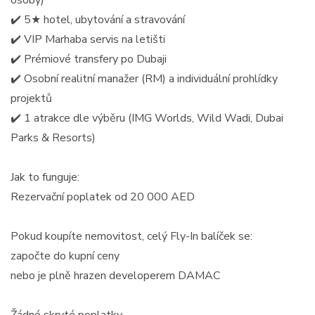
✔️ 5★ hotel, ubytování a stravování
✔️ VIP Marhaba servis na letišti
✔️ Prémiové transfery po Dubaji
✔️ Osobní realitní manažer (RM) a individuální prohlídky
projektů
✔️ 1 atrakce dle výběru (IMG Worlds, Wild Wadi, Dubai
Parks & Resorts)
Jak to funguje:
Rezervační poplatek od 20 000 AED
Pokud koupíte nemovitost, celý Fly-In balíček se:
započte do kupní ceny
nebo je plně hrazen developerem DAMAC
Žádné skryté poplatky