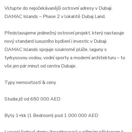
Vstupte do nejočekávanější ostrovní adresy v Dubaji.
DAMAC Islands – Phase 2 v lokalitě Dubaj Land.
Představujeme jedinečný ostrovní projekt, který nastavuje
nový standard luxusního bydlení i investic v Dubaji.
DAMAC Islands spojuje soukromé pláže, laguny s
tyrkysovou vodou, vodní sporty a moderní architekturu – to
vše jen pár minut od centra Dubaje.
Typy nemovitostí & ceny
Studia již od 680 000 AED
Byty 1+kk (1 Bedroom) pod 1 000 000 AED
Luxusní řadové domy (townhouses) s přímým přístupem k