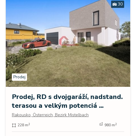
30
Prodej
Prodej, RD s dvojgaráží, nadstand.
terasou a velkým potenciá ...
Rakousko, Österreich, Bezirk Mistelbach
2
2
228 m
980 m