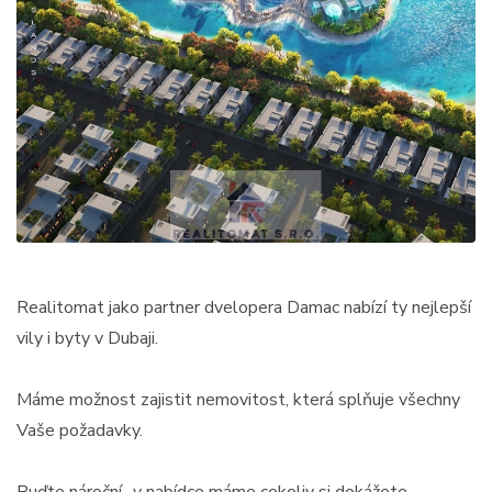
Realitomat jako partner dvelopera Damac nabízí ty nejlepší
vily i byty v Dubaji.
Máme možnost zajistit nemovitost, která splňuje všechny
Vaše požadavky.
Buďte nároční- v nabídce máme cokoliv si dokážete