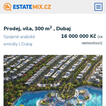
2
Prodej, vila, 300 m
, Dubaj
16 000 000 Kč
Spojené arabské
(za
nemovitost)
emiráty | Dubaj