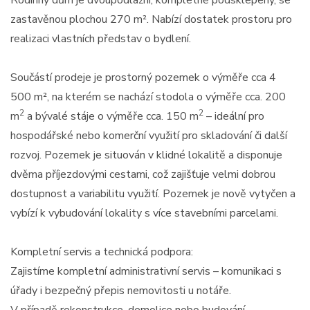
Rodinný dům je dvoupodlažní, kompletně podsklepený, se
zastavěnou plochou 270 m². Nabízí dostatek prostoru pro
realizaci vlastních představ o bydlení.
Součástí prodeje je prostorný pozemek o výměře cca 4
500 m², na kterém se nachází stodola o výměře cca. 200
2
2
m
a bývalé stáje o výměře cca. 150 m
– ideální pro
hospodářské nebo komerční využití pro skladování či další
rozvoj. Pozemek je situován v klidné lokalitě a disponuje
dvěma příjezdovými cestami, což zajišťuje velmi dobrou
dostupnost a variabilitu využití. Pozemek je nově vytyčen a
vybízí k vybudování lokality s více stavebními parcelami.
Kompletní servis a technická podpora:
Zajistíme kompletní administrativní servis – komunikaci s
úřady i bezpečný přepis nemovitosti u notáře.