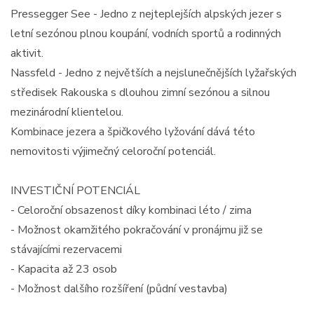
Pressegger See - Jedno z nejteplejších alpských jezer s
letní sezónou plnou koupání, vodních sportů a rodinných
aktivit.
Nassfeld - Jedno z největších a nejslunečnějších lyžařských
středisek Rakouska s dlouhou zimní sezónou a silnou
mezinárodní klientelou.
Kombinace jezera a špičkového lyžování dává této
nemovitosti výjimečný celoroční potenciál.
INVESTIČNÍ POTENCIÁL
- Celoroční obsazenost díky kombinaci léto / zima
- Možnost okamžitého pokračování v pronájmu již se
stávajícími rezervacemi
- Kapacita až 23 osob
- Možnost dalšího rozšíření (půdní vestavba)