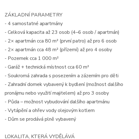
ZÁKLADNÍ PARAMETRY
- 4 samostatné apartmány
- Celková kapacita až 23 osob (4–6 osob / apartmán)
- 2× apartmán cca 80 m² (první patro) až pro 6 osob
- 2× apartmán cca 48 m² (přízemí) až pro 4 osoby
- Pozemek cca 1 000 m²
- Garáž + technická místnost cca 60 m²
- Soukromá zahrada s posezením a zázemím pro děti
- Zahradní domek vybavený k bydlení (možnost dalšího
pronájmu nebo využití majitelem) až pro 3 osoby
- Půda – možnost vybudování dalšího apartmánu
- Vytápění a ohřev vody olejovým kotlem
- Dům se prodává plně vybavený
LOKALITA, KTERÁ VYDĚLÁVÁ