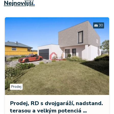
Nejnovější
.
30
Prodej
Prodej, RD s dvojgaráží, nadstand.
terasou a velkým potenciá ...