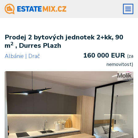
Prodej 2 bytových jednotek 2+kk, 90
2
m
, Durres Plazh
160 000 EUR
Albánie | Drač
(za
nemovitost)