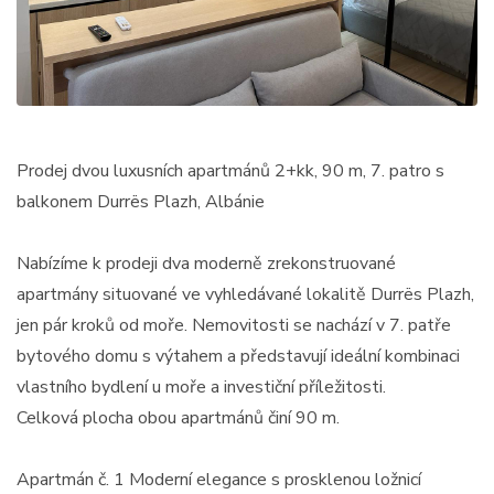
Prodej dvou luxusních apartmánů 2+kk, 90 m, 7. patro s
balkonem Durrës Plazh, Albánie
Nabízíme k prodeji dva moderně zrekonstruované
apartmány situované ve vyhledávané lokalitě Durrës Plazh,
jen pár kroků od moře. Nemovitosti se nachází v 7. patře
bytového domu s výtahem a představují ideální kombinaci
vlastního bydlení u moře a investiční příležitosti.
Celková plocha obou apartmánů činí 90 m.
Apartmán č. 1 Moderní elegance s prosklenou ložnicí