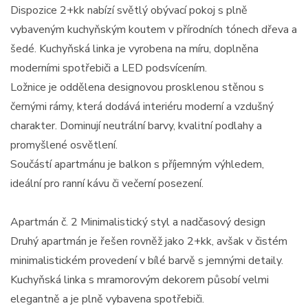
Dispozice 2+kk nabízí světlý obývací pokoj s plně
vybaveným kuchyňským koutem v přírodních tónech dřeva a
šedé. Kuchyňská linka je vyrobena na míru, doplněna
moderními spotřebiči a LED podsvícením.
Ložnice je oddělena designovou prosklenou stěnou s
černými rámy, která dodává interiéru moderní a vzdušný
charakter. Dominují neutrální barvy, kvalitní podlahy a
promyšlené osvětlení.
Součástí apartmánu je balkon s příjemným výhledem,
ideální pro ranní kávu či večerní posezení.
Apartmán č. 2 Minimalistický styl a nadčasový design
Druhý apartmán je řešen rovněž jako 2+kk, avšak v čistém
minimalistickém provedení v bílé barvě s jemnými detaily.
Kuchyňská linka s mramorovým dekorem působí velmi
elegantně a je plně vybavena spotřebiči.