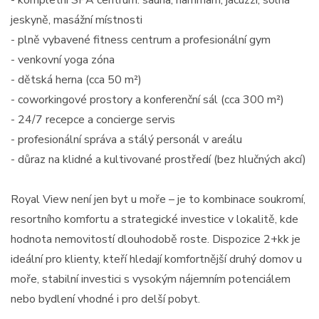
- kompletní SPA centrum: sauna, hammam, jacuzzi, solná
jeskyně, masážní místnosti
- plně vybavené fitness centrum a profesionální gym
- venkovní yoga zóna
- dětská herna (cca 50 m²)
- coworkingové prostory a konferenční sál (cca 300 m²)
- 24/7 recepce a concierge servis
- profesionální správa a stálý personál v areálu
- důraz na klidné a kultivované prostředí (bez hlučných akcí)
Royal View není jen byt u moře – je to kombinace soukromí,
resortního komfortu a strategické investice v lokalitě, kde
hodnota nemovitostí dlouhodobě roste. Dispozice 2+kk je
ideální pro klienty, kteří hledají komfortnější druhý domov u
moře, stabilní investici s vysokým nájemním potenciálem
nebo bydlení vhodné i pro delší pobyt.