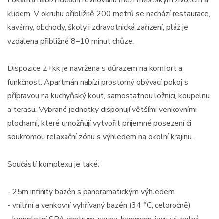
Lokalita nabízí ideální rovnováhu mezi městským životem a
klidem. V okruhu přibližně 200 metrů se nachází restaurace,
kavárny, obchody, školy i zdravotnická zařízení, pláž je
vzdálena přibližně 8–10 minut chůze.
Dispozice 2+kk je navržena s důrazem na komfort a
funkčnost. Apartmán nabízí prostorný obývací pokoj s
přípravou na kuchyňský kout, samostatnou ložnici, koupelnu
a terasu. Vybrané jednotky disponují většími venkovními
plochami, které umožňují vytvořit příjemné posezení či
soukromou relaxační zónu s výhledem na okolní krajinu.
Součástí komplexu je také:
- 25m infinity bazén s panoramatickým výhledem
- vnitřní a venkovní vyhřívaný bazén (34 °C, celoročně)