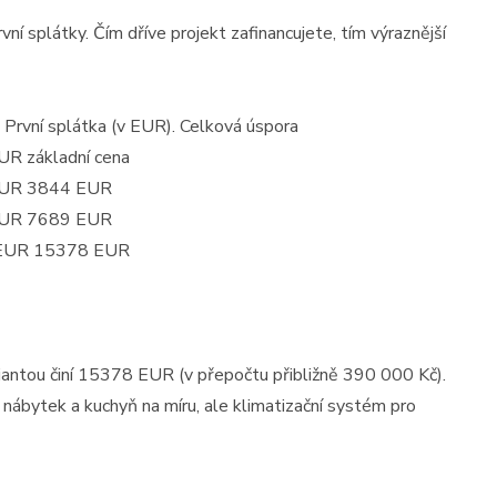
vní splátky. Čím dříve projekt zafinancujete, tím výraznější
 První splátka (v EUR). Celková úspora
R základní cena
EUR 3844 EUR
EUR 7689 EUR
 EUR 15378 EUR
ariantou činí 15378 EUR (v přepočtu přibližně 390 000 Kč).
í nábytek a kuchyň na míru, ale klimatizační systém pro