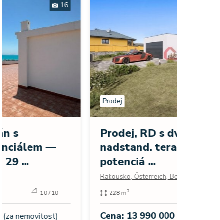
30
Prodej
Prodej
Exklu
Prodej, RD s dvojgaráží,
výhl
nadstand. terasou a velkým
moře 
potenciá ...
Španěls
Rakousko, Österreich, Bezirk Mistelbach
271 
2
2
228 m
980 m
Cena:
Cena: 13 990 000 Kč
(za nemovitost)