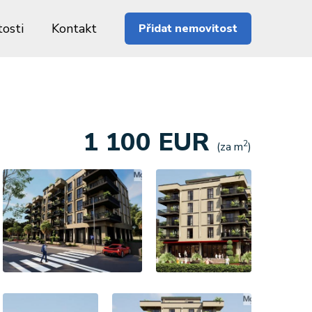
osti
Kontakt
Přidat nemovitost
1 100 EUR
2
(za m
)