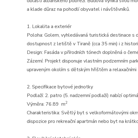
oblastí albánského pobřeží. Budova vyniká svou mod
a klade důraz na pohodlí obyvatel i návštěvníků.
1. Lokalita a exteriér
Poloha: Golem, vyhledávaná turistická destinace s d
dostupnost z letiště v Tiraně (cca 35 min) i z histo
Design: Fasáda v přírodních tónech doplněná o čern
Zázemí: Projekt disponuje vlastním podzemním park
upraveným okolím s dětským hřištěm a relaxačním
2. Specifikace bytové jednotky
Podlaží: 2. patro (5. nadzemní podlaží) nabízí optimá
2
Výměra: 76.89 m
Charakteristika: Světlý byt s velkoformátovými okn
dispozice pro rekreační apartmán nebo byt na krát