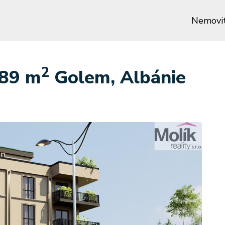
Nemovit
2
.89 m
Golem, Albánie