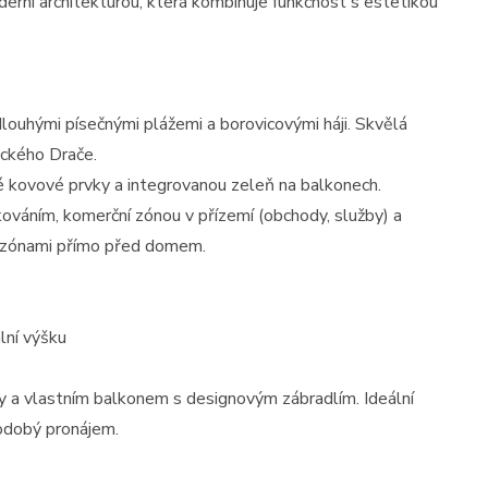
erní architekturou, která kombinuje funkčnost s estetikou
louhými písečnými plážemi a borovicovými háji. Skvělá
rického Drače.
é kovové prvky a integrovanou zeleň na balkonech.
ováním, komerční zónou v přízemí (obchody, služby) a
i zónami přímo před domem.
lní výšku
y a vlastním balkonem s designovým zábradlím. Ideální
kodobý pronájem.