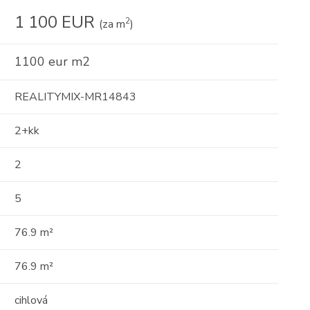
1 100 EUR
2
(za m
)
1100 eur m2
REALITYMIX-MR14843
2+kk
2
5
76.9 m²
76.9 m²
cihlová