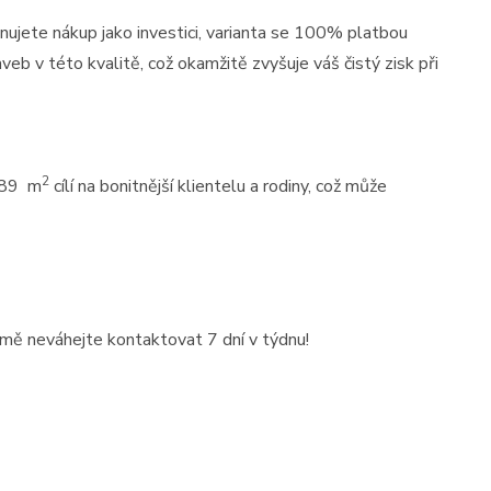
17
16
ánujete nákup jako investici, varianta se 100% platbou
01
eb v této kvalitě, což okamžitě zvyšuje váš čistý zisk při
2
6,89 m
cílí na bonitnější klientelu a rodiny, což může
Prodej
 o
Střešní apartmán s
 -
obrovským potenciálem —
 mě neváhejte kontaktovat 7 dní v týdnu!
111m² s terasou 29 ...
Albánie, Durrës County
2
111 m
10 / 10
tost)
Cena: 6 000 000 Kč
(za nemovitost)