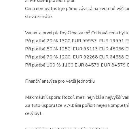
3. Flexibilní platební plán
Cena nemovitosti je přímo závislá na zvolené výši pr
slevu získáte.
2
Varianta první platby Cena za m
Celková cena bytu.
Při platbě 20 % 1300 EUR 99957 EUR 19991 EU
Při platbě 50 % 1250 EUR 96113 EUR 48056 
Při platbě 70 % 1200 EUR 92268 EUR 64588 
Při platbě 100 % 1100 EUR 84579 EUR 84579
Finanční analýza pro větší jednotku
Maximální úspora: Rozdíl mezi nejnižší a nejvyšší v
Za tuto úsporu lze v Albánii pořídit nejen kompletn
celý byt.
2