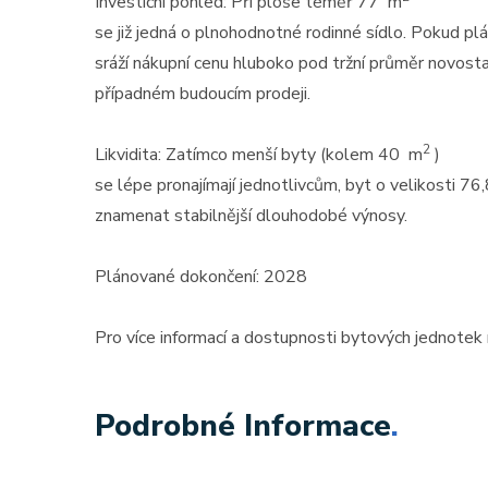
Investiční pohled: Při ploše téměř 77 m
se již jedná o plnohodnotné rodinné sídlo. Pokud pl
sráží nákupní cenu hluboko pod tržní průměr novostav
případném budoucím prodeji.
2
Likvidita: Zatímco menší byty (kolem 40 m
)
se lépe pronajímají jednotlivcům, byt o velikosti 7
znamenat stabilnější dlouhodobé výnosy.
Prodej
Plánované dokončení: 2028
MODERNÍ APARTMÁNY
velikosti 416m2 + terasa
Pro více informací a dostupnosti bytových jednotek
střecha ...
Španělsko, Valencian Community
Podrobné Informace
.
2
0 m
Cena: 14 450 000 Kč
(za nemovi