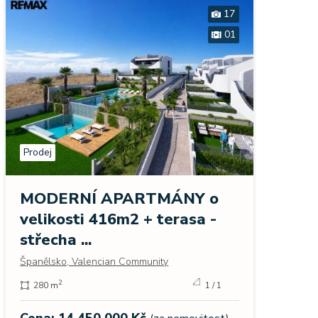
17
01
Prodej
Prodej
Výji
MODERNÍ APARTMÁNY o
v cen
velikosti 416m2 + terasa -
Chorvat
střecha ...
255 
Španělsko, Valencian Community
2
280 m
1 / 1
Cena:
Cena: 14 450 000 Kč