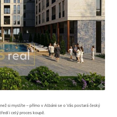
než si myslíte – přímo v Albánii se o Vás postará český
ředí i celý proces koupě.