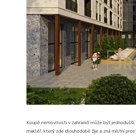
Koupě nemovitosti v zahraničí může být jednodušší, 
makléř, který zde dlouhodobě žije a zná místní prost