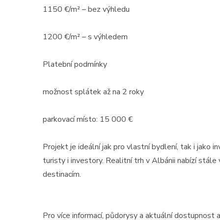
1150 €/m² – bez výhledu
1200 €/m² – s výhledem
Platební podmínky
možnost splátek až na 2 roky
Prodej
parkovací místo: 15 000 €
Bulharsko, Primorsko –
výjimečné studio v první l
Projekt je ideální jak pro vlastní bydlení, tak i jako
u moře ...
turisty i investory. Realitní trh v Albánii nabízí st
destinacím.
Bulharsko, Primorsko
2
34 m
Cena: 100 000 EUR
Pro více informací, půdorysy a aktuální dostupnost
(za nemovito