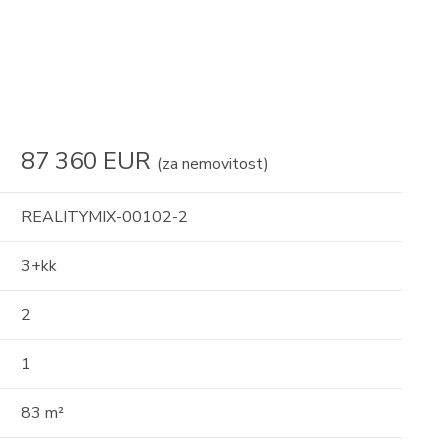
(za nemovitost)
87 360 EUR
(za nemovitost)
REALITYMIX-00102-2
3+kk
2
1
83 m²