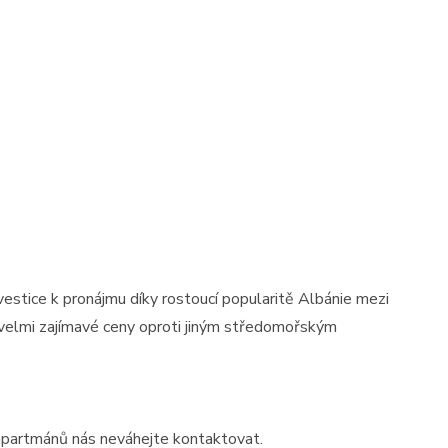
15
17
01
Prodej
MODERNÍ APARTMÁNY o
inii
 investice k pronájmu díky rostoucí popularitě Albánie mezi
velikosti 416m2 + terasa -
ále velmi zajímavé ceny oproti jiným středomořským
střecha ...
Španělsko, Valencian Community
2
0 m
 apartmánů nás neváhejte kontaktovat.
st)
Cena: 14 450 000 Kč