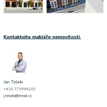
Kontaktujte makléře nemovitosti
.
Jan Teleki
+420 773999243
j.teleki@email.cz