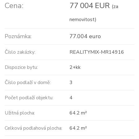
Cena:
77 004 EUR
(za
nemovitost)
Poznámka:
77.004 euro
Číslo zakázky:
REALITYMIX-MR14916
Dispozice bytu:
2+kk
Číslo podlaží v domě:
3
Počet podlaží objektu:
4
Užitná plocha:
64.2 m²
Celková podlahová plocha:
64.2 m²