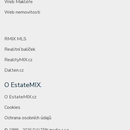
Web Makléře
Web nemovitosti
RMIX MLS
Realitní balíček
RealityMIX.cz
Dalten.cz
O EstateMIX
.
O EstateMIX.cz
Cookies
Ochrana osobních údajů
© 1999—2026 DALTEN media s.r.o