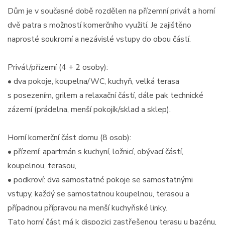
Dům je v současné době rozdělen na přízemní privát a horní
dvě patra s možností komerčního využití. Je zajištěno
naprosté soukromí a nezávislé vstupy do obou částí.
Privát/přízemí (4 + 2 osoby):
• dva pokoje, koupelna/WC, kuchyň, velká terasa
s posezením, grilem a relaxační částí, dále pak technické
zázemí (prádelna, menší pokojík/sklad a sklep).
Horní komerční část domu (8 osob):
• přízemí: apartmán s kuchyní, ložnicí, obývací částí,
koupelnou, terasou,
• podkroví: dva samostatné pokoje se samostatnými
vstupy, každý se samostatnou koupelnou, terasou a
případnou přípravou na menší kuchyňské linky.
Tato horní část má k dispozici zastřešenou terasu u bazénu,