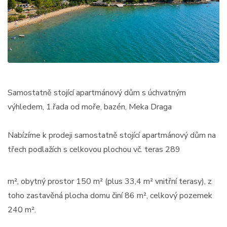
Samostatně stojící apartmánový dům s úchvatným
výhledem, 1.řada od moře, bazén, Meka Draga
Nabízíme k prodeji samostatně stojící apartmánový dům na
třech podlažích s celkovou plochou vč. teras 289
m², obytný prostor 150 m² (plus 33,4 m² vnitřní terasy), z
toho zastavěná plocha domu činí 86 m², celkový pozemek
240 m².