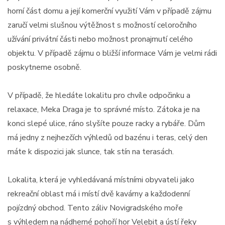
horní část domu a její komerční využití Vám v případě zájmu
zaručí velmi slušnou výtěžnost s možností celoročního
užívání privátní části nebo možnost pronajmutí celého
objektu. V případě zájmu o bližší informace Vám je velmi rádi
poskytneme osobně.
V případě, že hledáte lokalitu pro chvíle odpočinku a
relaxace, Meka Draga je to správné místo. Zátoka je na
konci slepé ulice, ráno slyšíte pouze racky a rybáře. Dům
má jedny z nejhezčích výhledů od bazénu i teras, celý den
máte k dispozici jak slunce, tak stín na terasách.
Lokalita, která je vyhledávaná místními obyvateli jako
rekreační oblast má i místí dvě kavárny a každodenní
pojízdný obchod. Tento záliv Novigradského moře
s výhledem na nádherné pohoří hor Velebit a ústí řeky