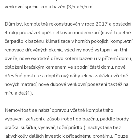
venkovní sprchu, krb a bazén (3,5 x 5,5 m).
Dům byl kompletně rekonstruován v roce 2017 a poslední
4 roky procházel opět celkovou modernizací (nové tepelné
čerpadlo k bazénu, klimatizace v horních pokojích, kompletní
renovace dřevěných okenic, všechny nové vstupní i vnitřní
dveře, nové exotické dřevo kolem bazénu i v přízemí domu,
obložení bračským kamenem ve spodní části domu, nové
dřevěné postele a doplňkový nábytek na zakázku včetně
nových matrací, nové dubové venkovní posezení taktéž na
míru a další..).
Nemovitost se nabízí opravdu včetně kompletního
vybavení, zařízení a zásob (robot do bazénu, paddle bordy,
pračka, sušička, vysavač, ložní prádlo..), nachystána bez
jakýchkoliv dalších investic k případnému pronájmu. Pouze