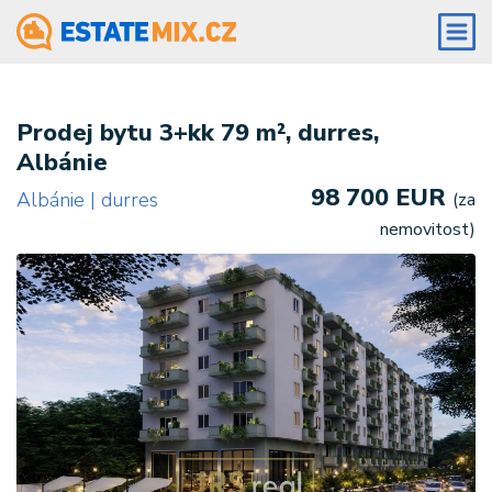
Prodej bytu 3+kk 79 m², durres,
Albánie
98 700 EUR
Albánie | durres
(za
nemovitost)