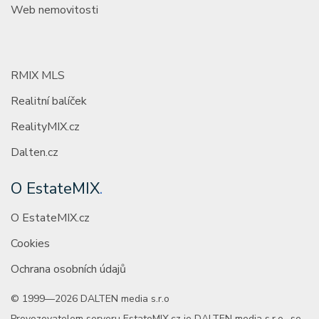
Web nemovitosti
RMIX MLS
Realitní balíček
RealityMIX.cz
Dalten.cz
O EstateMIX
.
O EstateMIX.cz
Cookies
Ochrana osobních údajů
© 1999—2026 DALTEN media s.r.o
Provozovatelem serveru EstateMIX.cz je DALTEN media s.r.o., se