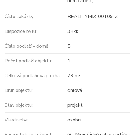
nemovitost)
Číslo zakázky:
REALITYMIX-00109-2
Dispozice bytu:
3+kk
Číslo podlaží v domě:
5
Počet podlaží objektu:
1
Celková podlahová plocha:
79 m²
Druh objektu:
cihlová
Stav objektu:
projekt
Vlastnictví:
osobní
Energetická náročnost
G - Mimořádně nehospodárná