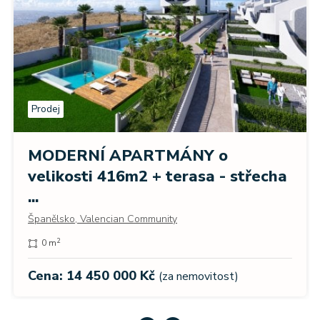
Prodej
MODERNÍ APARTMÁNY o
velikosti 416m2 + terasa - stř
třecha
...
Španělsko, Valencian Community
2
280 m
Cena: 14 450 000 Kč
(za nemovitost)