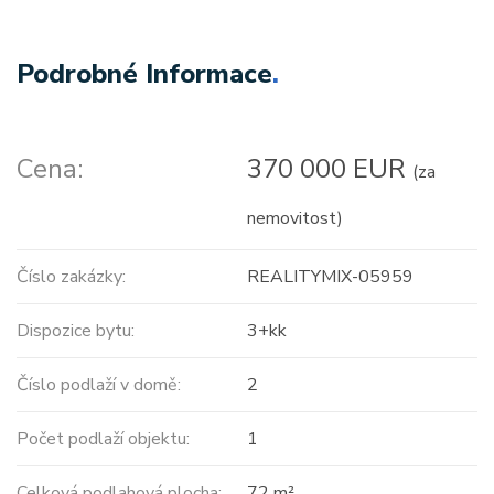
Podrobné Informace
.
Cena:
370 000 EUR
(za
nemovitost)
Číslo zakázky:
REALITYMIX-05959
Dispozice bytu:
3+kk
Číslo podlaží v domě:
2
Počet podlaží objektu:
1
Celková podlahová plocha:
72 m²