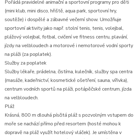
Pořádá pravidelné animační a sportovní programy pro děti
(mini klub, mini disco, hřiště, aqua park, sportovní hry,
soutěže) i dospělé a zábavné večerní show. Umožňuje
sportovní aktivity jako např. stolní tenis, tenis, volejbal,
plážový volejbal, fotbal, cvičení ve fitness centru, plavání,
jízdy na velbloudech a motorové i nemotorové vodní sporty
na pláži (za poplatek).
Služby za poplatek
Služby lékaře, prádelna, čistírna, kulečník, služby spa centra
(masáže, kadeřnictví, kosmetické ošetření, sauna, vířivka),
centrum vodních sportů na pláži, potápěčské centrum, jízda
na velbloudech.
Pláž
Krásná, 800 m dlouhá písčitá pláž s pozvolným vstupem do
moře se nachází přímo před resortem (hosté mohou k
dopravě na pláž využít hotelový vláček). Je umístěna v