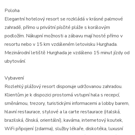
Poloha
Elegantní hotelový resort se rozkládá v krásné palmové
zahradě, přímo u privátní písčité pláže s korálovým
podložím. Nákupní možnosti a zábavu mají hosté přímo v
resortu nebo v 15 km vzdáleném letovisku Hurghada.
Mezinárodní letiště Hurghada je vzdáleno 15 minut jízdy od
ubytování.
Vybavení
Rozlehlý plážový resort disponuje udržovanou zahradou.
Klientům je k dispozici prostorná vstupní hala s recepcí,
směnárnou, trezory, turistickými informacemi a lobby barem,
hlavní restaurace, stylové a la carte restaurace (italská,
brazilská, čínská, orientální), kavárna, internetový koutek,
WiFi připojení (zdarma), služby lékaře, diskotéka, luxusní