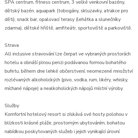
SPA centrum, fitness centrum, 3 velké venkovní bazény,
dětský bazén, aquapark (tobogány, skluzavky, atrakce pro
děti), snack bar, opalovací terasy (lehátka a slunečníky
zdarma), dětské hřiště, amfiteátr, sportoviště a parkoviště.
Strava
All inclusive stravování lze čerpat ve vybraných prostorách
hotelu a obnáší plnou penzi podávanou formou bohatého
bufetu, během dne lehké občerstvení, neomezené množství
rozlévaných alkoholických (pivo, vodka, rum, likéry, whisky,
míchané nápoje) a nealkoholických nápojů místní výroby.
Služby
Komfortní hotelový resort si získává své hosty polohou v
blízkosti krásné pláže, prostorným ubytováním, bohatou
nabídkou poskytovaných služeb i jejich vynikající úrovní.