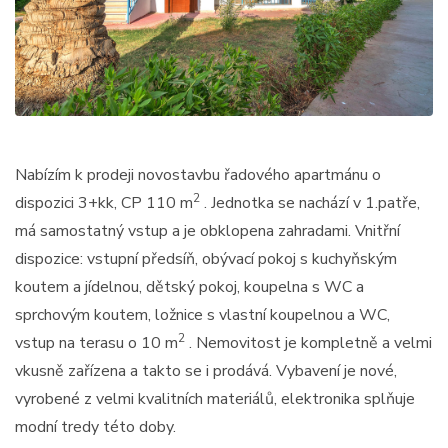
Nabízím k prodeji novostavbu řadového apartmánu o
2
dispozici 3+kk, CP 110 m
. Jednotka se nachází v 1.patře,
má samostatný vstup a je obklopena zahradami. Vnitřní
dispozice: vstupní předsíň, obývací pokoj s kuchyňským
koutem a jídelnou, dětský pokoj, koupelna s WC a
sprchovým koutem, ložnice s vlastní koupelnou a WC,
2
vstup na terasu o 10 m
. Nemovitost je kompletně a velmi
vkusně zařízena a takto se i prodává. Vybavení je nové,
vyrobené z velmi kvalitních materiálů, elektronika splňuje
modní tredy této doby.