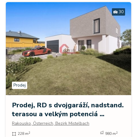
30
Prodej
Prodej, RD s dvojgaráží, nadstand.
terasou a velkým potenciá ...
Rakousko, Österreich, Bezirk Mistelbach
2
2
228 m
980 m