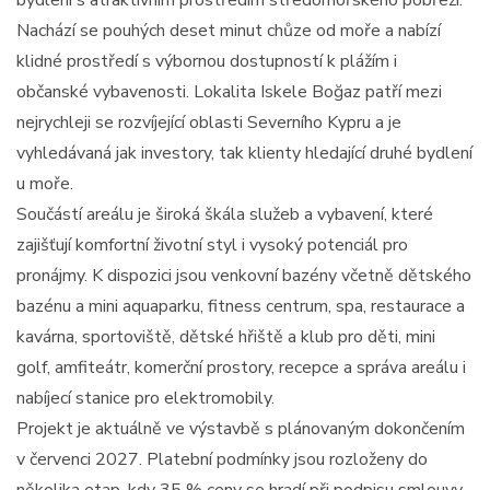
bydlení s atraktivním prostředím středomořského pobřeží.
Nachází se pouhých deset minut chůze od moře a nabízí
klidné prostředí s výbornou dostupností k plážím i
občanské vybavenosti. Lokalita Iskele Boğaz patří mezi
nejrychleji se rozvíjející oblasti Severního Kypru a je
vyhledávaná jak investory, tak klienty hledající druhé bydlení
u moře.
Součástí areálu je široká škála služeb a vybavení, které
zajišťují komfortní životní styl i vysoký potenciál pro
pronájmy. K dispozici jsou venkovní bazény včetně dětského
bazénu a mini aquaparku, fitness centrum, spa, restaurace a
kavárna, sportoviště, dětské hřiště a klub pro děti, mini
golf, amfiteátr, komerční prostory, recepce a správa areálu i
nabíjecí stanice pro elektromobily.
Projekt je aktuálně ve výstavbě s plánovaným dokončením
v červenci 2027. Platební podmínky jsou rozloženy do