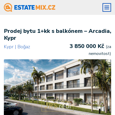
Prodej bytu 1+kk s balkónem – Arcadia,
Kypr
3 850 000 Kč
Kypr | Boğaz
(za
nemovitost)