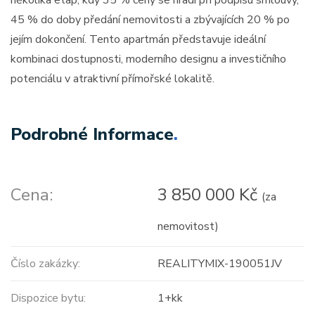
několika etap, kdy 35 % ceny se hradí při podpisu smlouvy,
45 % do doby předání nemovitosti a zbývajících 20 % po
jejím dokončení. Tento apartmán představuje ideální
kombinaci dostupnosti, moderního designu a investičního
potenciálu v atraktivní přímořské lokalitě.
Podrobné Informace
.
Cena:
3 850 000 Kč
(za
nemovitost)
Číslo zakázky:
REALITYMIX-190051JV
Dispozice bytu:
1+kk