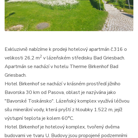
Exkluzivně nabízíme k prodeji hotelový apartmán č.316 o
2
velikosti 26,2 m
v lázeňském středisku Bad Griesbach.
Apartmán se nachází v hotelu Therme Birkenhof Bad
Griesbach.
Hotel Birkenhof se nachází v krásném prostředí jižního
Bavorska 30 km od Pasova, oblast je nazývána jako
"Bavorské Toskánsko". Lázeňský komplex využívá léčivou
sílu minerální vody, která pryští z hloubky 1.522 m, jejíž
výstupní teplota je kolem 60°C.
Hotel Birkenhof je hotelový komplex, tvořený dvěma
budovami ve tvaru U. Budovy jsou propojené podzemními