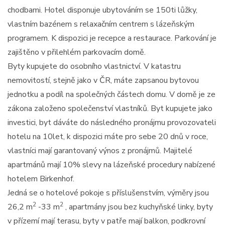
chodbami. Hotel disponuje ubytováním se 150ti lůžky,
vlastním bazénem s relaxačním centrem s lázeňským
programem. K dispozici je recepce a restaurace. Parkování je
zajištěno v přilehlém parkovacím domě.
Byty kupujete do osobního vlastnictví. V katastru
nemovitostí, stejně jako v ČR, máte zapsanou bytovou
jednotku a podíl na společných částech domu. V domě je ze
zákona založeno společenství vlastníků. Byt kupujete jako
investici, byt dáváte do následného pronájmu provozovateli
hotelu na 10let, k dispozici máte pro sebe 20 dnů v roce,
vlastníci mají garantovaný výnos z pronájmů. Majitelé
apartmánů mají 10% slevy na lázeňské procedury nabízené
hotelem Birkenhof.
Jedná se o hotelové pokoje s příslušenstvím, výměry jsou
2
2
26,2 m
-33 m
, apartmány jsou bez kuchyňské linky, byty
v přízemí mají terasu, byty v patře mají balkon, podkrovní