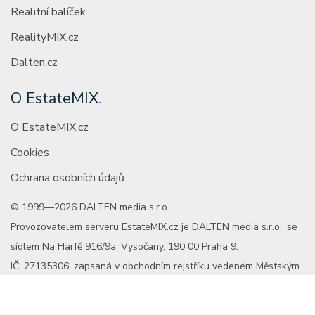
Realitní balíček
RealityMIX.cz
Dalten.cz
O EstateMIX
.
O EstateMIX.cz
Cookies
Ochrana osobních údajů
© 1999—2026 DALTEN media s.r.o
Provozovatelem serveru EstateMIX.cz je DALTEN media s.r.o., se
sídlem Na Harfě 916/9a, Vysočany, 190 00 Praha 9.
IČ: 27135306, zapsaná v obchodním rejstříku vedeném Městským
soudem v Praze, oddíl C, vložka 98915.