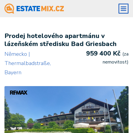
Prodej hotelového apartmánu v
lázeňském středisku Bad Griesbach
959 400 Kč
Německo |
(za
nemovitost)
Thermalbadstraße,
Bayern