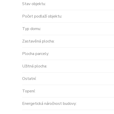
Stav objektu:
Počet podlaží objektu:
Typ domu:
Zastavěná plocha:
Plocha parcely:
Prodej
Užitná plocha:
MODERNÍ APARTMÁNY
Ostatní:
velikosti 416m2 + terasa
střecha ...
Topení:
Španělsko, Valencian Community
Energetická náročnost budovy:
2
0 m