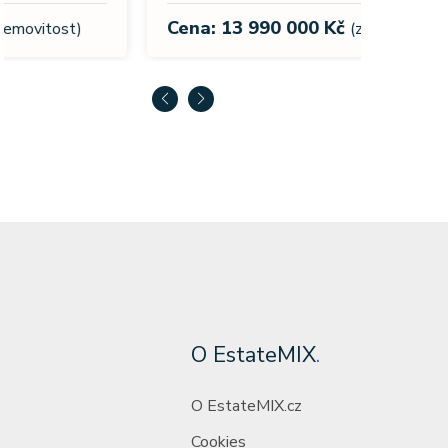
Cena:
Cena: 13 990 000 Kč
(za nemovitost)
O EstateMIX
.
O EstateMIX.cz
Cookies