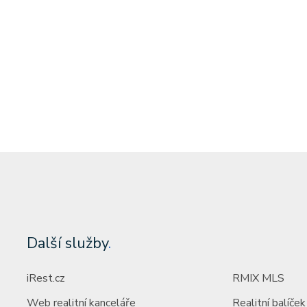
tost)
Cena: 6 000 000 Kč
(za nemovitost)
Další služby
.
iRest.cz
RMIX MLS
Web realitní kanceláře
Realitní balíček