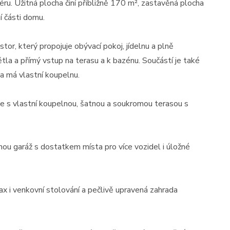
u. Užitná plocha činí přibližně 170 m², zastavěná plocha
í části domu.
or, který propojuje obývací pokoj, jídelnu a plně
ětla a přímý vstup na terasu a k bazénu. Součástí je také
na má vlastní koupelnu.
ite s vlastní koupelnou, šatnou a soukromou terasou s
nou garáž s dostatkem místa pro více vozidel i úložné
ax i venkovní stolování a pečlivě upravená zahrada