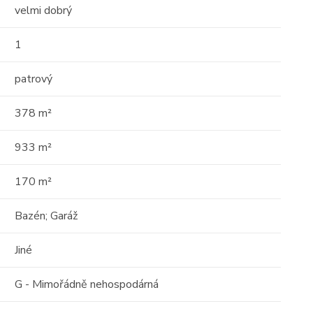
velmi dobrý
17
16
1
01
patrový
378 m²
933 m²
Prodej
170 m²
 o
Střešní apartmán s
Bazén; Garáž
 -
obrovským potenciálem —
Jiné
111m² s terasou 29 ...
Albánie, Durrës County
G - Mimořádně nehospodárná
2
111 m
10 / 10