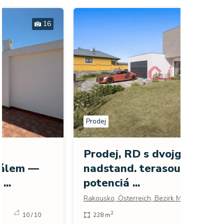
30
Prodej
Prodej
Exklu
Prodej, RD s dvojgaráží,
výhl
nadstand. terasou a velkým
moře 
potenciá ...
Španěls
Rakousko, Österreich, Bezirk Mistelbach
271 
2
2
228 m
980 m