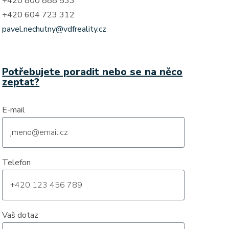
+420 800 888 533
+420 604 723 312
pavel.nechutny@vdfreality.cz
Potřebujete poradit nebo se na něco
zeptat?
E-mail
Telefon
Vaš dotaz