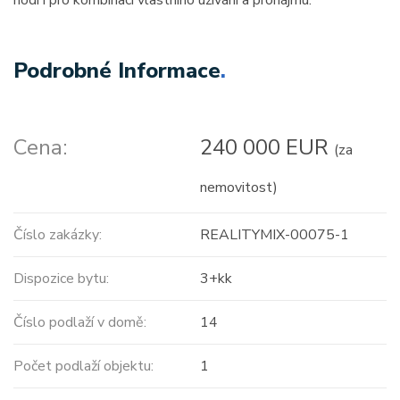
hodí i pro kombinaci vlastního užívání a pronájmu.
Podrobné Informace
.
Cena:
240 000 EUR
(za
nemovitost)
Číslo zakázky:
REALITYMIX-00075-1
Dispozice bytu:
3+kk
Číslo podlaží v domě:
14
Počet podlaží objektu:
1