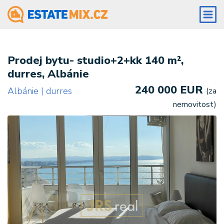
Prodej bytu- studio+2+kk 140 m²,
durres, Albánie
240 000 EUR
Albánie | durres
(za
nemovitost)