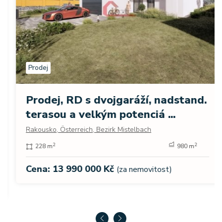
Prodej
Prodej, RD s dvojgaráží, nadstand.
terasou a velkým potenciá ...
Rakousko, Österreich, Bezirk Mistelbach
2
2
228 m
980 m
Cena: 13 990 000 Kč
(za nemovitost)