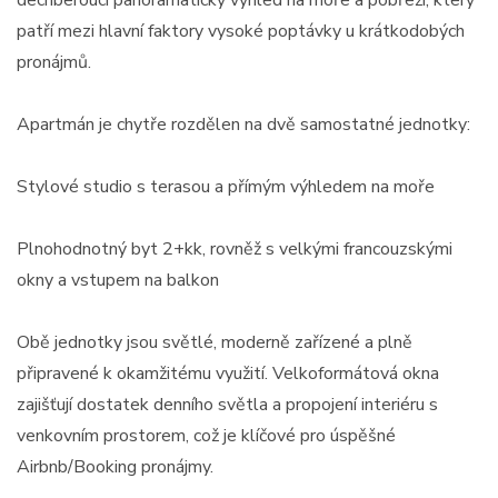
dechberoucí panoramatický výhled na moře a pobřeží, který
patří mezi hlavní faktory vysoké poptávky u krátkodobých
pronájmů.
Apartmán je chytře rozdělen na dvě samostatné jednotky:
Stylové studio s terasou a přímým výhledem na moře
Plnohodnotný byt 2+kk, rovněž s velkými francouzskými
okny a vstupem na balkon
Obě jednotky jsou světlé, moderně zařízené a plně
připravené k okamžitému využití. Velkoformátová okna
zajišťují dostatek denního světla a propojení interiéru s
venkovním prostorem, což je klíčové pro úspěšné
Airbnb/Booking pronájmy.