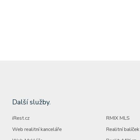
(za nemovitost)
Další služby
.
iRest.cz
RMIX MLS
Web realitní kanceláře
Realitní balíček