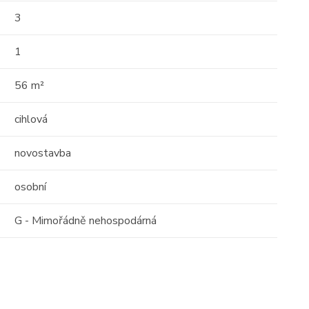
17
16
3
01
1
56 m²
cihlová
Prodej
novostavba
 o
osobní
Střešní apartmán s
 -
obrovským potenciálem —
G - Mimořádně nehospodárná
111m² s terasou 29 ...
Albánie, Durrës County
2
111 m
10 / 10
tost)
Cena: 6 000 000 Kč