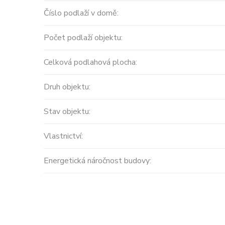
Číslo podlaží v domě:
Počet podlaží objektu:
Celková podlahová plocha:
Druh objektu:
Prodej
Stav objektu:
MODERNÍ APARTMÁNY
Vlastnictví:
velikosti 416m2 + terasa
Energetická náročnost budovy:
střecha ...
Španělsko, Valencian Community
2
0 m
Cena: 14 450 000 Kč
(za nemovi