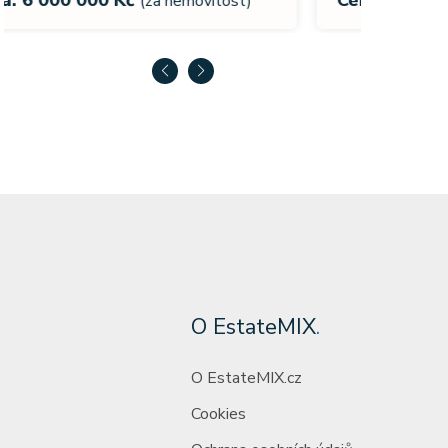
(za nemovitost)
O EstateMIX
.
O EstateMIX.cz
Cookies